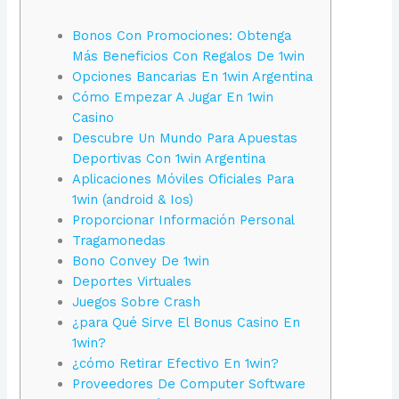
Bonos Con Promociones: Obtenga
Más Beneficios Con Regalos De 1win
Opciones Bancarias En 1win Argentina
Cómo Empezar A Jugar En 1win
Casino
Descubre Un Mundo Para Apuestas
Deportivas Con 1win Argentina
Aplicaciones Móviles Oficiales Para
1win (android & Ios)
Proporcionar Información Personal
Tragamonedas
Bono Convey De 1win
Deportes Virtuales
Juegos Sobre Crash
¿para Qué Sirve El Bonus Casino En
1win?
¿cómo Retirar Efectivo En 1win?
Proveedores De Computer Software