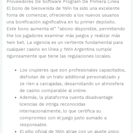
Proveedores De Software Program De Primera Línea
El bono de bienvenida de 1Win ha sido una excelente
foma de comenzar, ofreciendo a los nuevos usuarios
una bonificación significativa en tu primer depósito.
Este bono aumenta el” “abono disponible, permitiendo
the los jugadores examinar más juegos y realizar más
1win bet. La vigencia es un vertiente fundamental para
cualquier casino en línea y 1Win Argentina cumple
rigurosamente que tiene las regulaciones locales.
Los crupieres que son profesionales capacitados,
disfrutan de un trato additional personalizado y
ze ríen a carcajadas, desarrollando un atmosfera
de casino comparable al online.
Además, la plataforma cuenta disadvantage
licencias de intriga reconocidas
internacionalmente, lo que certifica su
compromiso con el juego justo sumado a
responsable.
El sitio oficial de 1Win atrae con un ajuste único