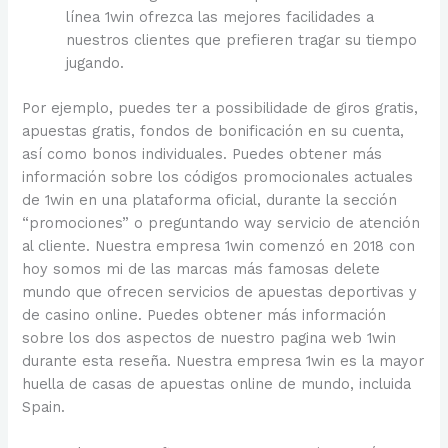
línea 1win ofrezca las mejores facilidades a
nuestros clientes que prefieren tragar su tiempo
jugando.
Por ejemplo, puedes ter a possibilidade de giros gratis,
apuestas gratis, fondos de bonificación en su cuenta,
así como bonos individuales. Puedes obtener más
información sobre los códigos promocionales actuales
de 1win en una plataforma oficial, durante la sección
“promociones” o preguntando way servicio de atención
al cliente. Nuestra empresa 1win comenzó en 2018 con
hoy somos mi de las marcas más famosas delete
mundo que ofrecen servicios de apuestas deportivas y
de casino online. Puedes obtener más información
sobre los dos aspectos de nuestro pagina web 1win
durante esta reseña. Nuestra empresa 1win es la mayor
huella de casas de apuestas online de mundo, incluida
Spain.