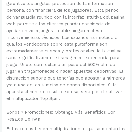
garantiza los angeles protección de la información
personal con financiera de los jugadores. Esta period
de vanguardia reunido con la interfaz intuitiva del pagina
web permite a los clientes guardar conciencia de
ayudar en videojuegos trouble ningún molesto
Inconveniencias técnicos. Los usuarios han notado o
qual los vendedores sobre esta plataforma son
extremadamente buenos y profesionales, lo la cual se
suma significativamente i smag med experiencia para
juego. Únete con reclama un pase del 500% afin de
jugar en tragamonedas o hacer apuestas deportivas. El
distraccion supone que tendrías que apostar a números
y/o a uno de los 4 meios de bonos disponibles. Si la
apuesta al número resultó exitosa, será posible utilizar
el multiplicador Top Spin.
Bonos Y Promociones: Obtenga Más Beneficios Con
Regalos De 1win
Estas celdas tienen multiplicadores o qual aumentan las