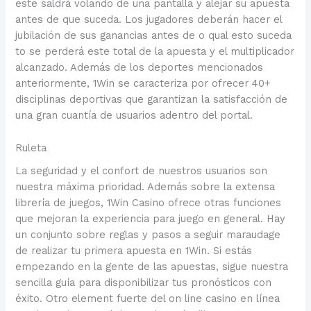
este saldrá volando de una pantalla y alejar su apuesta
antes de que suceda. Los jugadores deberán hacer el
jubilación de sus ganancias antes de o qual esto suceda
to se perderá este total de la apuesta y el multiplicador
alcanzado. Además de los deportes mencionados
anteriormente, 1Win se caracteriza por ofrecer 40+
disciplinas deportivas que garantizan la satisfacción de
una gran cuantía de usuarios adentro del portal.
Ruleta
La seguridad y el confort de nuestros usuarios son
nuestra máxima prioridad. Además sobre la extensa
librería de juegos, 1Win Casino ofrece otras funciones
que mejoran la experiencia para juego en general. Hay
un conjunto sobre reglas y pasos a seguir maraudage
de realizar tu primera apuesta en 1Win. Si estás
empezando en la gente de las apuestas, sigue nuestra
sencilla guía para disponibilizar tus pronósticos con
éxito. Otro element fuerte del on line casino en línea