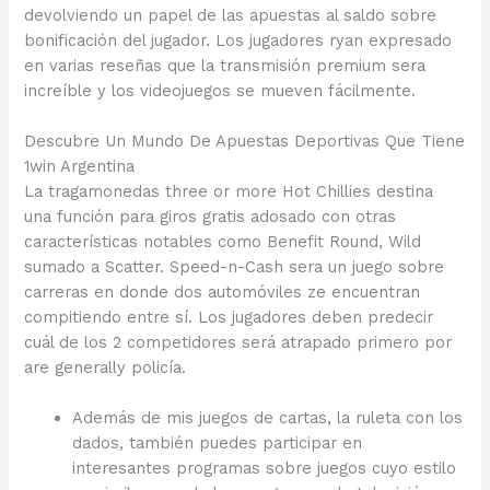
devolviendo un papel de las apuestas al saldo sobre
bonificación del jugador. Los jugadores ryan expresado
en varias reseñas que la transmisión premium sera
increíble y los videojuegos se mueven fácilmente.
Descubre Un Mundo De Apuestas Deportivas Que Tiene
1win Argentina
La tragamonedas three or more Hot Chillies destina
una función para giros gratis adosado con otras
características notables como Benefit Round, Wild
sumado a Scatter. Speed-n-Cash sera un juego sobre
carreras en donde dos automóviles ze encuentran
compitiendo entre sí. Los jugadores deben predecir
cuál de los 2 competidores será atrapado primero por
are generally policía.
Además de mis juegos de cartas, la ruleta con los
dados, también puedes participar en
interesantes programas sobre juegos cuyo estilo