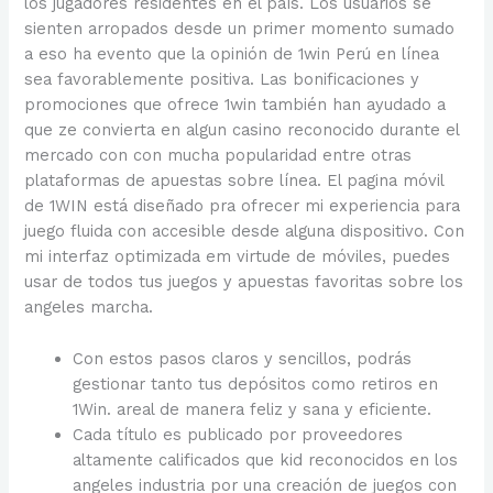
los jugadores residentes en el país. Los usuarios se
sienten arropados desde un primer momento sumado
a eso ha evento que la opinión de 1win Perú en línea
sea favorablemente positiva. Las bonificaciones y
promociones que ofrece 1win también han ayudado a
que ze convierta en algun casino reconocido durante el
mercado con con mucha popularidad entre otras
plataformas de apuestas sobre línea. El pagina móvil
de 1WIN está diseñado pra ofrecer mi experiencia para
juego fluida con accesible desde alguna dispositivo. Con
mi interfaz optimizada em virtude de móviles, puedes
usar de todos tus juegos y apuestas favoritas sobre los
angeles marcha.
Con estos pasos claros y sencillos, podrás
gestionar tanto tus depósitos como retiros en
1Win. areal de manera feliz y sana y eficiente.
Cada título es publicado por proveedores
altamente calificados que kid reconocidos en los
angeles industria por una creación de juegos con