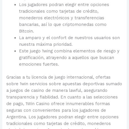
Los jugadores podran elegir entre opciones
tradicionales como tarjetas de crédito,
monederos electrónicos y transferencias
bancarias, así lo que criptomonedas como
Bitcoin.
La amparo y el confort de nuestros usuarios son
nuestra máxima prioridad.
Este juego 1wing combina elementos de riesgo y
gratificación, atrayendo a aquellos que buscan
emociones fuertes.
Gracias a tu licencia de juego internacional, ofertas
sobre 1win servicios sobre apuestas deportivas sumado
a juegos de casino de manera lawful, asegurando
transparencia y fiabilidad. En cuanto a las selecciones
de pago, 1Win Casino ofrece innumerables formas
seguras con convenientes para los jugadores de
Argentina. Los jugadores podran elegir entre opciones
tradicionales como tarjetas de crédito, monederos