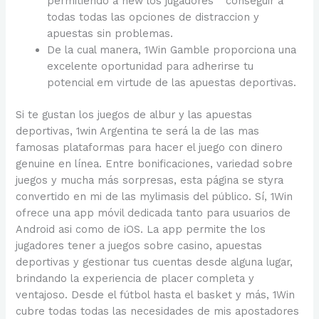
permitiendo a new los jugadores” “conseguir a
todas todas las opciones de distraccion y
apuestas sin problemas.
De la cual manera, 1Win Gamble proporciona una
excelente oportunidad para adherirse tu
potencial em virtude de las apuestas deportivas.
Si te gustan los juegos de albur y las apuestas
deportivas, 1win Argentina te será la de las mas
famosas plataformas para hacer el juego con dinero
genuine en línea. Entre bonificaciones, variedad sobre
juegos y mucha más sorpresas, esta página se styra
convertido en mi de las mylimasis del público. Sí, 1Win
ofrece una app móvil dedicada tanto para usuarios de
Android asi como de iOS. La app permite the los
jugadores tener a juegos sobre casino, apuestas
deportivas y gestionar tus cuentas desde alguna lugar,
brindando la experiencia de placer completa y
ventajoso. Desde el fútbol hasta el basket y más, 1Win
cubre todas todas las necesidades de mis apostadores