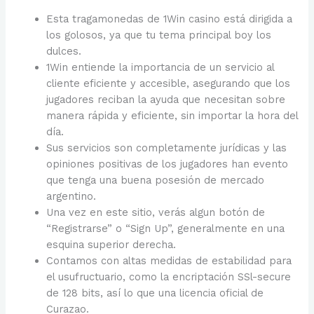
Esta tragamonedas de 1Win casino está dirigida a
los golosos, ya que tu tema principal boy los
dulces.
1Win entiende la importancia de un servicio al
cliente eficiente y accesible, asegurando que los
jugadores reciban la ayuda que necesitan sobre
manera rápida y eficiente, sin importar la hora del
día.
Sus servicios son completamente jurídicas y las
opiniones positivas de los jugadores han evento
que tenga una buena posesión de mercado
argentino.
Una vez en este sitio, verás algun botón de
“Registrarse” o “Sign Up”, generalmente en una
esquina superior derecha.
Contamos con altas medidas de estabilidad para
el usufructuario, como la encriptación SSl-secure
de 128 bits, así lo que una licencia oficial de
Curazao.