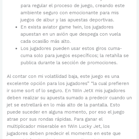
para regular el proceso de juego, creando este
ambiente seguro con emocionante para mis
juegos de albur y las apuestas deportivas.
En exista aviator game 1win, los jugadores
apuestan en un avión que despega con vuela
cada ocasião más alto.
Los jugadores pueden usar estos giros cuma-
cuma solo para juegos específicos; la retahíla se
publica durante la sección de promociones.
Al contar con mi volatilidad baja, este juego es una
excelente opción para los jugadores” “la cual prefieren
ir some sort of lo seguro. En 1Win JetX mis jugadores
deben realizar su apuesta sumado a predecir cuando un
jet se estrellará en lo más alto de la pantalla. Esto
puede suceder en alguna momento, por eso el juego
atrae por sus rondas rápidas. Para ganar el
multiplicador miserable en 1Win Lucky Jet, los
jugadores deben predecir el momento en este que