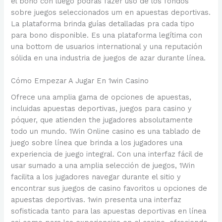
el bono con luego podrás fazer uso de los fondos
sobre juegos seleccionados um en apuestas deportivas.
La plataforma brinda guías detalladas pra cada tipo
para bono disponible. Es una plataforma legítima con
una bottom de usuarios international y una reputación
sólida en una industria de juegos de azar durante línea.
Cómo Empezar A Jugar En 1win Casino
Ofrece una amplia gama de opciones de apuestas,
incluidas apuestas deportivas, juegos para casino y
póquer, que atienden the jugadores absolutamente
todo un mundo. 1Win Online casino es una tablado de
juego sobre línea que brinda a los jugadores una
experiencia de juego integral. Con una interfaz fácil de
usar sumado a una amplia selección de juegos, 1Win
facilita a los jugadores navegar durante el sitio y
encontrar sus juegos de casino favoritos u opciones de
apuestas deportivas. 1win presenta una interfaz
sofisticada tanto para las apuestas deportivas en línea