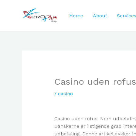
Skip
to
Home
About
Service
content
Casino uden rofus
/
casino
Casino uden rofus: Nem udbetaling 
Danskerne er i stigende grad inter
udbetaling. Denne artikel dykker i