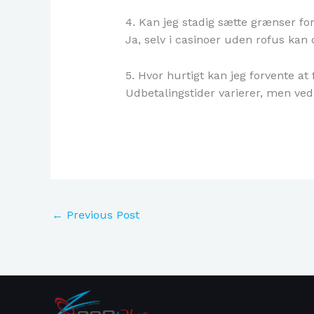
4. Kan jeg stadig sætte grænser for
Ja, selv i casinoer uden rofus kan 
5. Hvor hurtigt kan jeg forvente at
Udbetalingstider varierer, men ved
←
Previous Post