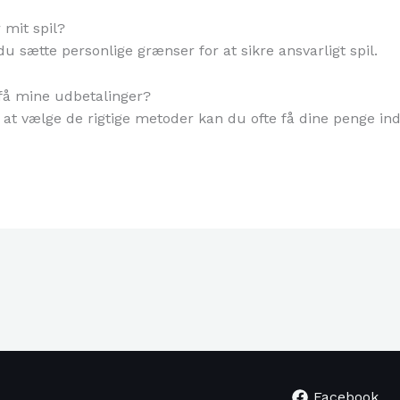
 mit spil?
du sætte personlige grænser for at sikre ansvarligt spil.
 få mine udbetalinger?
 at vælge de rigtige metoder kan du ofte få dine penge ind
Facebook