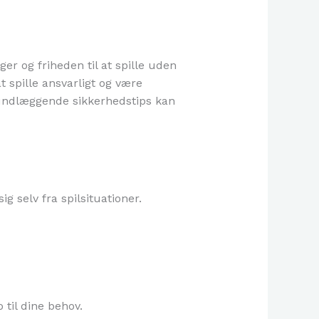
er og friheden til at spille uden
t spille ansvarligt og være
rundlæggende sikkerhedstips kan
ig selv fra spilsituationer.
til dine behov.