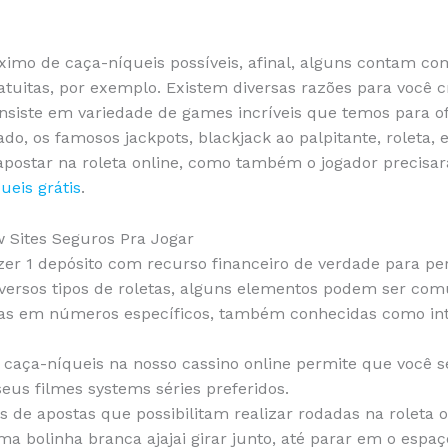
áximo de caça-níqueis possíveis, afinal, alguns contam co
atuitas, por exemplo. Existem diversas razões para você c
siste em variedade de games incríveis que temos para ofer
o, os famosos jackpots, blackjack ao palpitante, roleta
 apostar na roleta online, como também o jogador precis
ueis grátis
.
ew Sites Seguros Pra Jogar
fazer 1 depósito com recurso financeiro de verdade para p
iversos tipos de roletas, alguns elementos podem ser com
tas em números específicos, também conhecidas como int
caça-níqueis na nosso cassino online permite que você s
eus filmes systems séries preferidos.
es de apostas que possibilitam realizar rodadas na roleta on
uma bolinha branca ajajai girar junto, até parar em o espaç