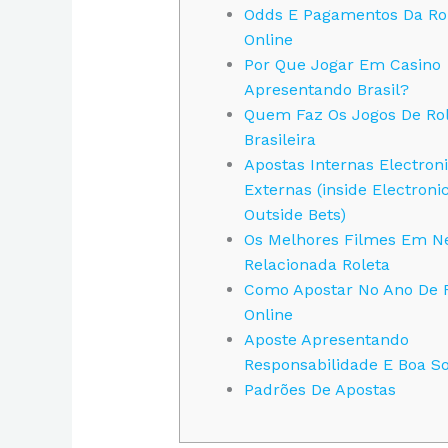
Odds E Pagamentos Da Ro
Online
Por Que Jogar Em Casino
Apresentando Brasil?
Quem Faz Os Jogos De Ro
Brasileira
Apostas Internas Electron
Externas (inside Electroni
Outside Bets)
Os Melhores Filmes Em Ne
Relacionada Roleta
Como Apostar No Ano De 
Online
Aposte Apresentando
Responsabilidade E Boa So
Padrões De Apostas