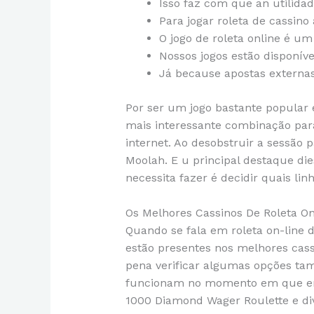
Isso faz com que an utilida
Para jogar roleta de cassino
O jogo de roleta online é u
Nossos jogos estão disponíve
Já because apostas externa
Por ser um jogo bastante popular e
mais interessante combinação par
internet. Ao desobstruir a sessão
Moolah. E u principal destaque die
necessita fazer é decidir quais l
Os Melhores Cassinos De Roleta Onl
Quando se fala em roleta on-line d
estão presentes nos melhores cas
pena verificar algumas opções tam
funcionam no momento em que enco
1000 Diamond Wager Roulette e di