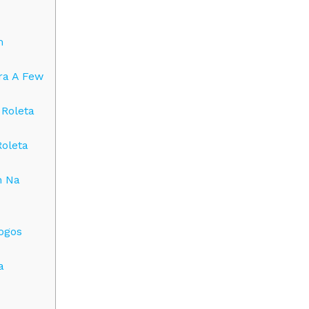
m
ira A Few
 Roleta
oleta
m Na
ogos
a