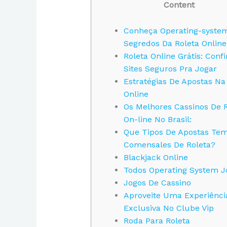
Content
Conheça Operating-syste
Segredos Da Roleta Online
Roleta Online Grátis: Conf
Sites Seguros Pra Jogar
Estratégias De Apostas Na
Online
Os Melhores Cassinos De R
On-line No Brasil:
Que Tipos De Apostas Te
Comensales De Roleta?
Blackjack Online
Todos Operating System J
Jogos De Cassino
Aproveite Uma Experiênci
Exclusiva No Clube Vip
Roda Para Roleta