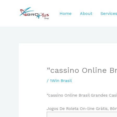
Skip
to
Home
About
Service
content
“cassino Online B
/
1Win Brasil
“cassino Online Brasil Grandes Cas
Jogos De Roleta On-line Grátis, B