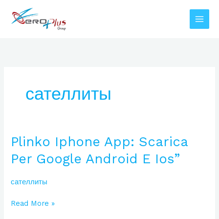
Skip
to
content
сателлиты
Plinko
Plinko Iphone App: Scarica
Iphone
Per Google Android E Ios”
App:
Scarica
сателлиты
Per
Google
Read More »
Android
E