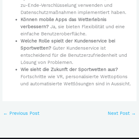
zu-Ende-Verschlüsselung verwenden und
Datenschutzmaßnahmen implementiert haben.
Können mobile Apps das Wetterlebnis
verbessern?
Ja, sie bieten Flexibilität und eine
einfache Benutzeroberfläche.
Welche Rolle spielt der Kundenservice bei
Sportwetten?
Guter Kundenservice ist
entscheidend für die Benutzerzufriedenheit und
Lösung von Problemen.
Wie sieht die Zukunft der Sportwetten aus?
Fortschritte wie VR, personalisierte Wettoptions
und automatisierte Wettlösungen sind in Aussicht.
←
Previous Post
Next Post
→