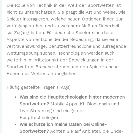
Die Rolle von Technik in der Welt der Sportwetten ist
nicht zu unterschätzen. Sie prägt die Art und Weise, wie
Spieler interagieren, welche neuen Optionen ihnen zur
Verfügung stehen und zu welchem Maß an Sicherheit
sie Zugang haben. Für deutsche Spieler sind diese
Aspekte von entscheidender Bedeutung, da sie eine
vertrauenswürdige, benutzerfreundliche und aufregende
Wettumgebung suchen. Technologien werden auch
weiterhin im Mittelpunkt der Entwicklungen in der
Sportwetten-Branche stehen und den Spielern neue
Höhen des Wettens ermöglichen.
Häufig gestellte Fragen (FAQs)
Was sind die Haupttechnologien hinter modernen
Sportwetten?
Mobile Apps, KI, Blockchain und
Live-Streaming sind einige der
Haupttechnologien.
Wie schütze ich meine Daten bei Online-
Sportwetten?
Achten Sie auf Anbieter, die Ende-