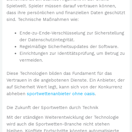
Spielwelt. Spieler müssen darauf vertrauen können,
dass ihre persönlichen und finanziellen Daten geschützt
sind. Technische Maßnahmen wie:
Ende-zu-Ende-Verschlüsselung zur Sicherstellung
der Datenschutzintegrität.
Regelmäßige Sicherheitsupdates der Software.
Einrichtungen zur Identitätsprüfung, um Betrug zu
vermeiden.
Diese Technologien bilden das Fundament für das
Vertrauen in die angebotenen Dienste. Ein Anbieter, der
auf Sicherheit Wert legt, kann sich von der Konkurrenz
abheben
sportwettenanbieter ohne oasis
.
Die Zukunft der Sportwetten durch Technik
Mit der ständigen Weiterentwicklung der Technologie
wird auch die Sportwetten-Branche nicht stehen
bleiben. Künftige Fortschritte könnten automatisierte