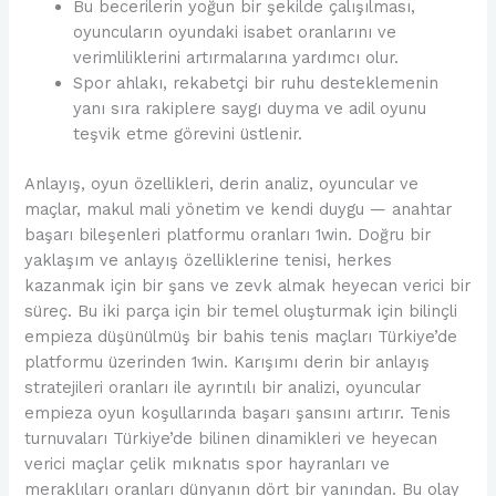
Bu becerilerin yoğun bir şekilde çalışılması,
oyuncuların oyundaki isabet oranlarını ve
verimliliklerini artırmalarına yardımcı olur.
Spor ahlakı, rekabetçi bir ruhu desteklemenin
yanı sıra rakiplere saygı duyma ve adil oyunu
teşvik etme görevini üstlenir.
Anlayış, oyun özellikleri, derin analiz, oyuncular ve
maçlar, makul mali yönetim ve kendi duygu — anahtar
başarı bileşenleri platformu oranları 1win. Doğru bir
yaklaşım ve anlayış özelliklerine tenisi, herkes
kazanmak için bir şans ve zevk almak heyecan verici bir
süreç. Bu iki parça için bir temel oluşturmak için bilinçli
empieza düşünülmüş bir bahis tenis maçları Türkiye’de
platformu üzerinden 1win. Karışımı derin bir anlayış
stratejileri oranları ile ayrıntılı bir analizi, oyuncular
empieza oyun koşullarında başarı şansını artırır. Tenis
turnuvaları Türkiye’de bilinen dinamikleri ve heyecan
verici maçlar çelik mıknatıs spor hayranları ve
meraklıları oranları dünyanın dört bir yanından. Bu olay