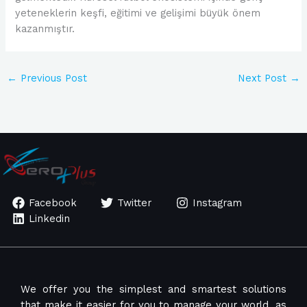
yeteneklerin keşfi, eğitimi ve gelişimi büyük önem
kazanmıştır.
←
Previous Post
Next Post
→
Facebook
Twitter
Instagram
Linkedin
We offer you the simplest and smartest solutions
that make it easier for you to manage your world, as