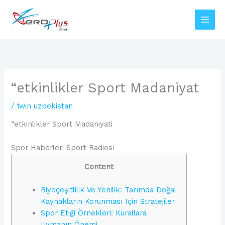
Skip
to
content
“etkinlikler Sport Madaniyat
/
1win uzbekistan
“etkinlikler Sport Madaniyati
Spor Haberleri Sport Radiosi
Content
Biyoçeşitlilik Ve Yenilik: Tarımda Doğal
Kaynakların Korunması Için Stratejiler
Spor Etiği Örnekleri: Kurallara
Uymanın Önemi