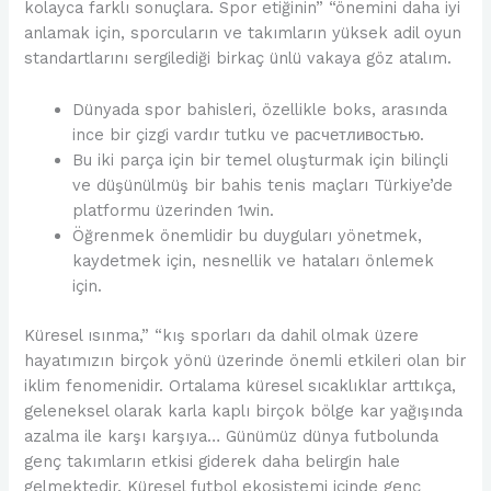
kolayca farklı sonuçlara. Spor etiğinin” “önemini daha iyi
anlamak için, sporcuların ve takımların yüksek adil oyun
standartlarını sergilediği birkaç ünlü vakaya göz atalım.
Dünyada spor bahisleri, özellikle boks, arasında
ince bir çizgi vardır tutku ve расчетливостью.
Bu iki parça için bir temel oluşturmak için bilinçli
ve düşünülmüş bir bahis tenis maçları Türkiye’de
platformu üzerinden 1win.
Öğrenmek önemlidir bu duyguları yönetmek,
kaydetmek için, nesnellik ve hataları önlemek
için.
Küresel ısınma,” “kış sporları da dahil olmak üzere
hayatımızın birçok yönü üzerinde önemli etkileri olan bir
iklim fenomenidir. Ortalama küresel sıcaklıklar arttıkça,
geleneksel olarak karla kaplı birçok bölge kar yağışında
azalma ile karşı karşıya… Günümüz dünya futbolunda
genç takımların etkisi giderek daha belirgin hale
gelmektedir. Küresel futbol ekosistemi içinde genç