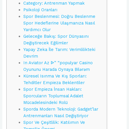
Category: Antrenman Yapmak
Psikoloji Oranları
Spor Beslenmesi: Doğru Beslenme
Spor Hedeflerine Ulaşmanıza Nasıl
Yardımcı Olur
Geleceğe Bakış: Spor Dünyasını
Değiştirecek Eğilimler
Yapay Zeka İle Tarım: Verimlilikteki
Devrim
In Aviator Az ᐉ” “populyar Casino
Oyununu Harada Oynaya Bilərəm
Küresel Isınma Ve Kış Sporları:
Tehditler Empieza Beklentiler
Spor Empieza İnsan Hakları:
Sporcuların Toplumsal Adalet
Mücadelesindeki Rolü
Sporda Modern Teknoloji: Gadget’lar
Antrenmanları Nasıl Değiştiriyor
Spor Ve Çeşitlilik: Katılımın Ve
Temsilin Önemi