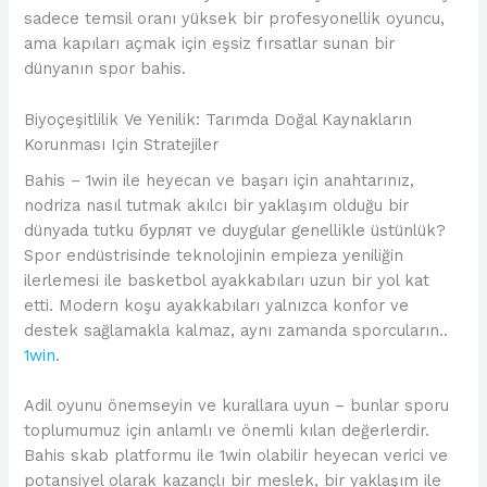
sadece temsil oranı yüksek bir profesyonellik oyuncu,
ama kapıları açmak için eşsiz fırsatlar sunan bir
dünyanın spor bahis.
Biyoçeşitlilik Ve Yenilik: Tarımda Doğal Kaynakların
Korunması Için Stratejiler
Bahis – 1win ile heyecan ve başarı için anahtarınız,
nodriza nasıl tutmak akılcı bir yaklaşım olduğu bir
dünyada tutku бурлят ve duygular genellikle üstünlük?
Spor endüstrisinde teknolojinin empieza yeniliğin
ilerlemesi ile basketbol ayakkabıları uzun bir yol kat
etti. Modern koşu ayakkabıları yalnızca konfor ve
destek sağlamakla kalmaz, aynı zamanda sporcuların..
1win
.
Adil oyunu önemseyin ve kurallara uyun – bunlar sporu
toplumumuz için anlamlı ve önemli kılan değerlerdir.
Bahis skab platformu ile 1win olabilir heyecan verici ve
potansiyel olarak kazançlı bir meslek, bir yaklaşım ile