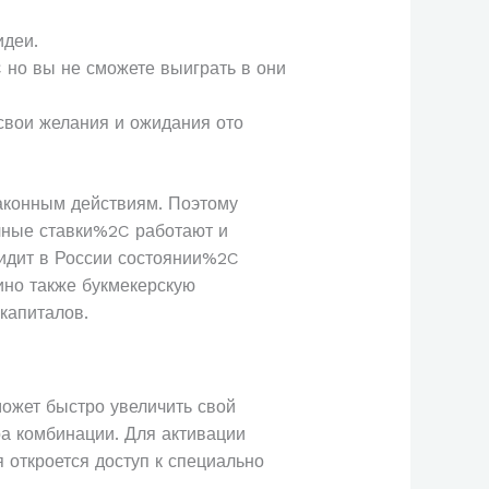
идеи.
 но вы не сможете выиграть в они
вои желания и ожидания ото
аконным действиям. Поэтому
чные ставки%2C работают и
идит в России состоянии%2C
ино также букмекерскую
капиталов.
ожет быстро увеличить свой
ра комбинации. Для активации
 откроется доступ к специально