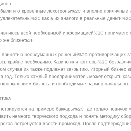
ипов.
 были и откровенные лохотроны%2C и вполне приличные 
 увлекательны%2C как а их аналоги в реальные деньги%2C
являюсь всей необходимой информацией%2C понимаете с
то же ближе%3F
к принятию необдуманных решений%2C противоречащих з
лось крайне необходимо. Казино или конторы%2C безразли
ом случае их также подлежат закрытию. Игорный бизнес в
 год. Только каждый предприниматель может открыть каз
 оформлением бизнеса и необходимые размер начального 
атика
нстрируются на примере баккары%2C где только новичок м
вить немного творческого подхода и понять методику сбо
гроков потребуется ввести промокод. После подтверждения