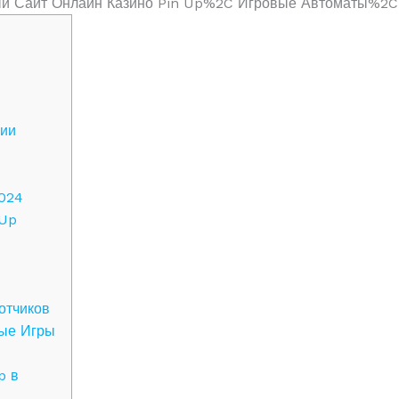
ый Сайт Онлайн Казино Pin Up%2C Игровые Автоматы%2C 
сии
2024
 Up
отчиков
ные Игры
p в