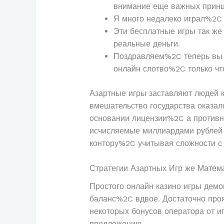
внимание еще важных принц
Я много недалеко играл%2C
Эти бесплатные игры так же
реальные деньги.
Поздравляем%2C теперь вы 
онлайн слотво%2C только ч
Азартные игры заставляют людей 
вмешательство государства оказа
основании лицензии%2C а противн
исчисляемые миллиардами рублей в
контору%2C учитывая сложности с
Стратегии Азартных Игр же Матем
Простого онлайн казино игры демо
баланс%2C вдвое. Достаточно проя
некоторых бонусов оператора от и
предложению.