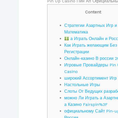
Pin Up Casino Пин Ап Официальн
Content
Стратегии Азартных Игр и
Математика
а Играть Онлайн и Рос
Как Играть желающим Без
Регистрации
Онлайн-казино В россии 
Игровые Провайдеры Pin
Casino
широкий Ассортимент Игр
Настольные Игры
Слоты От Ведущих разраб
можно Ли Играть а Азарт
а Казино Fairspin%3F
официальному Сайт Pin-u
России