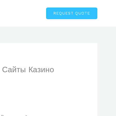
REQUEST QUOTE
 Сайты Казино