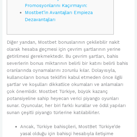
Promosyonlarını Kaçırmayın:
Mostbet’in Avantajları Empieza
Dezavantajları
Diğer yandan, Mostbet bonuslarının çekilebilir nakit
olarak hesaba geçmesi için çevrim şartlarının yerine
getirilmesi gerekmektedir. Bu çevrim şartları, bahis
severlerin bonus miktarının belirli bir katını belirli bahis
oranlarında oynamalarını zorunlu kılar. Dolayısıyla,
kullanıcıların bonus teklifini kabul etmeden önce ilgili
şartlar ve koşulları dikkatlice okumaları ve anlamaları
çok önemlidir. Mostbet Türkiye, büyük kazanç
potansiyeline sahip heyecan verici piyango oyunları
sunar. Oyuncular, her biri farklı kurallar ve ödül yapıları
sunan çeşitli piyango türlerine katılabilirler.
Ancak, Türkiye bahisçileri, MostBet Türkiye’de
yasal olduğu için bahisçi hesabıyla iletişime