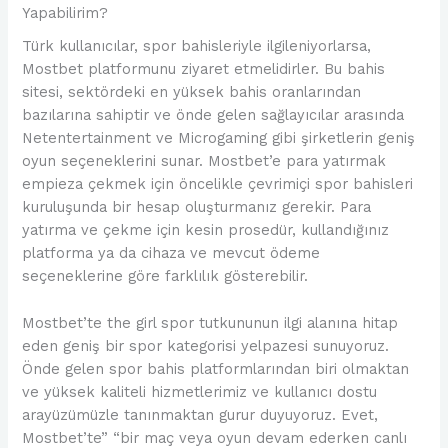
Yapabilirim?
Türk kullanıcılar, spor bahisleriyle ilgileniyorlarsa,
Mostbet platformunu ziyaret etmelidirler. Bu bahis
sitesi, sektördeki en yüksek bahis oranlarından
bazılarına sahiptir ve önde gelen sağlayıcılar arasında
Netentertainment ve Microgaming gibi şirketlerin geniş
oyun seçeneklerini sunar. Mostbet’e para yatırmak
empieza çekmek için öncelikle çevrimiçi spor bahisleri
kuruluşunda bir hesap oluşturmanız gerekir. Para
yatırma ve çekme için kesin prosedür, kullandığınız
platforma ya da cihaza ve mevcut ödeme
seçeneklerine göre farklılık gösterebilir.
Mostbet’te the girl spor tutkununun ilgi alanına hitap
eden geniş bir spor kategorisi yelpazesi sunuyoruz.
Önde gelen spor bahis platformlarından biri olmaktan
ve yüksek kaliteli hizmetlerimiz ve kullanıcı dostu
arayüzümüzle tanınmaktan gurur duyuyoruz. Evet,
Mostbet’te” “bir maç veya oyun devam ederken canlı