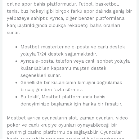
online spor bahis platformudur. Futbol, basketbol,
tenis, buz hokeyi gibi birçok farklı spor dalında geniş bir
yelpazeye sahiptir. Ayrıca, diğer benzer platformlarla
karşılaştırıldığında oldukça rekabetçi bahis oranları
sunar.
Mostbet müşterilerine e-posta ve canlı destek
yoluyla 7/24 destek sağlamaktadır.
Ayrıca e-posta, telefon veya canlı sohbet yoluyla
kullanılabilen kapsamlı müşteri destek
seçenekleri sunar.
Genellikle bir kullanıcının kimliğini doğrulamak
birkaç günden fazla sürmez.
Bu teklif, Mostbet platformunda bahis
deneyiminize başlamak için harika bir fırsattır.
Mostbet ayrıca oyuncuların slot, zaman oyunları, video
poker ve canlı krupiye oyunları oynayabileceği bir
çevrimiçi casino platformu da sağlayabilir. Oyuncular