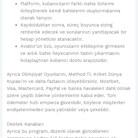
Platform, kullanıcıların farklı bahis türlerini
birleştirerek kendi bahislerini oluşturmalarına
olanak tanıyor.
Kaydolduktan sonra, süreç boyunca sizing
rehberlik edecek ve sorularınızı yanıtlayacak bir
hesap yöneticisi atanacaktır.
Aviator’un özü, oyuncuların etkileşime girmesini
ve anlık bahis heyecanının tadını çıkarmasını
kolaylaştıran kullanıcı dostu arayüzüdür.
Ayrıca Olimpiyat Oyunlarını, Method 1’i, Kriket Dünya
Kupası’nı ve daha fazlasını izleyebilirsiniz. Mostbet,
Visa, Mastercard, PayPal ve banka havaleleri dahil olmak
üzere çeşitli ödeme yöntemlerini kabul eder. Tüm
ödemeler hızlı empieza güvenlidir, böylece müşteriler
endişelenmeden para yatırabilir veya çekebilir.
Destek Kanalları:
Ayrıca bu program, düzenli olarak güncellenen