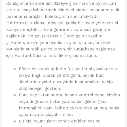
dönüşümleri sobre üst düzeye çıkarmak ve oyuncuları
elde tutmayı iyileştirmek için özel olarak tasarlanmış bir
pazarlama araçları koleksiyonu sunulmaktadır.
Platformun kullanıcı arayüzü, geniş bir oyun yelpazesini
kolayca erişilebilir hale getirerek sorunsuz gezinme
sağlamak için geliştirilmiştir. Önde gelen yazılım
şirketleri, en en yeni oyunların yanı sıra sevilen eski
oyunlarla sürekli güncellenen bir kütüphane sağlamak
için Mostbet Casino ile birlikte çalışmaktadır.
Böyle bir evrak şirketin faaliyetlerini yasalara sıkı
sıkıya bağlı olarak yürüttüğünü, ancak bazı
ülkelerde eyalet düzeyinde kısıtlamalara sahip
olabileceğini gösterir.
Bunu yaptıktan sonra, hesap kontrol panelinizden
veya doğrudan bahis yapmakla ilgilendiğiniz
herhangi bir canlı bülten ekranından anında bahis
oynamaya başlayabilirsiniz.
Bu hız, oyuncuların tercih ettikleri casino