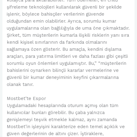
kolayca para aktarabilirler. Tüm ödemeler, en child
şifreleme teknolojileri kullanılarak güvenli bir şekilde
işlenir, böylece bahisçiler verilerinin güvende
olduğundan emin olabilirler. Ayrıca, sorumlu kumar
uygulamalarına olan bağlılığıyla de uma öne çıkmaktadır.
Şirket, tüm müşterilerin kumarla ilişkili risklerin yanı sıra
kendi kişisel sınırlarının da farkında olmalarını
sağlamaya özen gösterir. Bu amaçla, kendini dışlama
araçları, para yatırma limitleri ve daha fazlası gibi çeşitli
sorumlu oyun önlemleri uygulamıştır. Bu,” “müşterilerin
bahislerini oynarken bilinçli kararlar vermelerine ve
güvenli bir kumar deneyiminin keyfini çıkarmalarına
olanak tanır.
Mostbet’te Espor
Uygulamadaki hesaplarında oturum açmış olan tüm
kullanıcılar bunları görebilir. Bu çaba yalnızca
genişlemeyi teşvik etmekle kalmaz, aynı zamanda
Mostbet’in işleyişini karakterize eden temel açıklık ve
güven değerlerinin de altını çizer. İştiraklere,