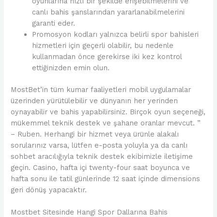
oyunlarına hızlı bir şekilde erişebilmelerini ve
canlı bahis şanslarından yararlanabilmelerini
garanti eder.
Promosyon kodları yalnızca belirli spor bahisleri
hizmetleri için geçerli olabilir, bu nedenle
kullanmadan önce gerekirse iki kez kontrol
ettiğinizden emin olun.
MostBet’in tüm kumar faaliyetleri mobil uygulamalar
üzerinden yürütülebilir ve dünyanın her yerinden
oynayabilir ve bahis yapabilirsiniz. Birçok oyun seçeneği,
mükemmel teknik destek ve şahane oranlar mevcut. ”
– Ruben. Herhangi bir hizmet veya ürünle alakalı
sorularınız varsa, lütfen e-posta yoluyla ya da canlı
sohbet aracılığıyla teknik destek ekibimizle iletişime
geçin. Casino, hafta içi twenty-four saat boyunca ve
hafta sonu ile tatil günlerinde 12 saat içinde dimensions
geri dönüş yapacaktır.
Mostbet Sitesinde Hangi Spor Dallarına Bahis