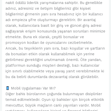
nakit ödüllü liderlik yarışmalarına sahiptir. Bu genellikle
adınız, adresiniz ve iletişim bilgileriniz gibi kişisel
bilgilerinizi girmenin yanı sıra hesabınız için bir kullanıcı
adı empieza şifre oluşturmayı gerektirir. Bir avantaj
olarak, kullanıcılara basit bir giriş ve güncel giriş adresi
sağlayarak erişim konusunda yaşanan sorunları minimize
etmekte. Buna ek olarak, çeşitli bonuslar ve
promosyon kodları ile oyuncularını cezbetmekte.
Ancak, bu teşviklerin yanı sıra, bazı koşullar ve şartların
da bonusları etkin olarak kullanabilmek için yerine
getirilmesi gerektiğini unutmamak önemli. Öte yandan,
platformun sunduğu müşteri desteği, bazı kullanıcılar
için sınırlı olabilmekte veya yavaş yanıt verebilmekte ki
bu da belirli durumlarda dezavantaj olarak görülebilir.
Mobil Uygulaması Var Mı?
Diğer bahis bürolarının çoğunda bulunmayan disiplinler
temsil edilmektedir. Oyun içi bahisler için birçok etkinlik
mevcuttur, büyük maçların canlı yayınları vardır. Mobil