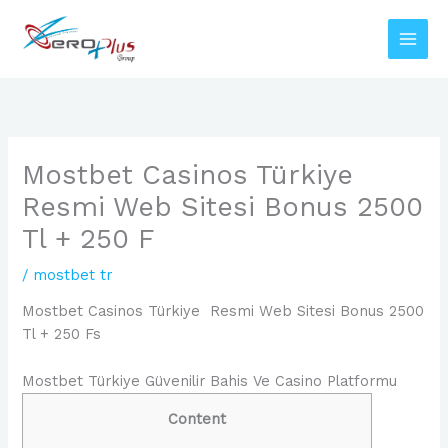
Skip
to
content
Mostbet Casinos Türkiye ️
Resmi Web Sitesi Bonus 2500
Tl + 250 F
/
mostbet tr
Mostbet Casinos Türkiye ️ Resmi Web Sitesi Bonus 2500
Tl + 250 Fs
Mostbet Türkiye Güvenilir Bahis Ve Casino Platformu
Content