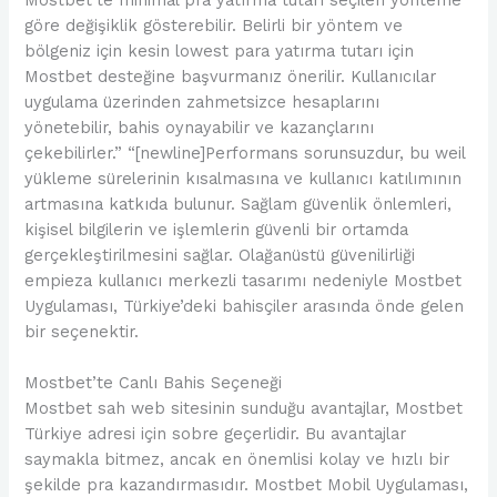
göre değişiklik gösterebilir. Belirli bir yöntem ve
bölgeniz için kesin lowest para yatırma tutarı için
Mostbet desteğine başvurmanız önerilir. Kullanıcılar
uygulama üzerinden zahmetsizce hesaplarını
yönetebilir, bahis oynayabilir ve kazançlarını
çekebilirler.” “[newline]Performans sorunsuzdur, bu weil
yükleme sürelerinin kısalmasına ve kullanıcı katılımının
artmasına katkıda bulunur. Sağlam güvenlik önlemleri,
kişisel bilgilerin ve işlemlerin güvenli bir ortamda
gerçekleştirilmesini sağlar. Olağanüstü güvenilirliği
empieza kullanıcı merkezli tasarımı nedeniyle Mostbet
Uygulaması, Türkiye’deki bahisçiler arasında önde gelen
bir seçenektir.
Mostbet’te Canlı Bahis Seçeneği
Mostbet sah web sitesinin sunduğu avantajlar, Mostbet
Türkiye adresi için sobre geçerlidir. Bu avantajlar
saymakla bitmez, ancak en önemlisi kolay ve hızlı bir
şekilde pra kazandırmasıdır. Mostbet Mobil Uygulaması,