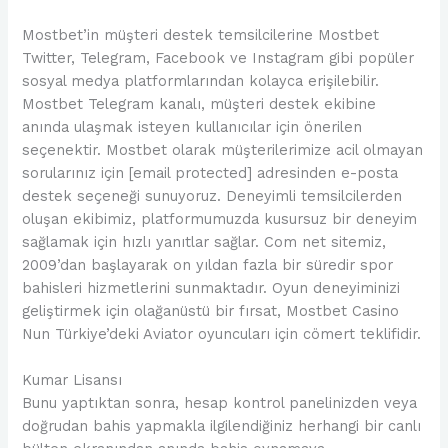
Mostbet’in müşteri destek temsilcilerine Mostbet
Twitter, Telegram, Facebook ve Instagram gibi popüler
sosyal medya platformlarından kolayca erişilebilir.
Mostbet Telegram kanalı, müşteri destek ekibine
anında ulaşmak isteyen kullanıcılar için önerilen
seçenektir. Mostbet olarak müşterilerimize acil olmayan
sorularınız için [email protected] adresinden e-posta
destek seçeneği sunuyoruz. Deneyimli temsilcilerden
oluşan ekibimiz, platformumuzda kusursuz bir deneyim
sağlamak için hızlı yanıtlar sağlar. Com net sitemiz,
2009’dan başlayarak on yıldan fazla bir süredir spor
bahisleri hizmetlerini sunmaktadır. Oyun deneyiminizi
geliştirmek için olağanüstü bir fırsat, Mostbet Casino
Nun Türkiye’deki Aviator oyuncuları için cömert teklifidir.
Kumar Lisansı
Bunu yaptıktan sonra, hesap kontrol panelinizden veya
doğrudan bahis yapmakla ilgilendiğiniz herhangi bir canlı