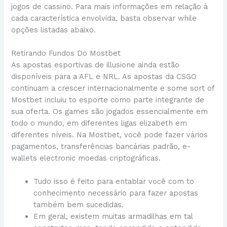
jogos de cassino. Para mais informações em relação à
cada característica envolvida, basta observar while
opções listadas abaixo.
Retirando Fundos Do Mostbet
As apostas esportivas de illusione ainda estão
disponíveis para a AFL e NRL. As apostas da CSGO
continuam a crescer internacionalmente e some sort of
Mostbet incluiu to esporte como parte integrante de
sua oferta. Os games são jogados essencialmente em
todo o mundo, em diferentes ligas elizabeth em
diferentes níveis. Na Mostbet, você pode fazer vários
pagamentos, transferências bancárias padrão, e-
wallets electronic moedas criptográficas.
Tudo isso é feito para entablar você com to
conhecimento necessário para fazer apostas
também bem sucedidas.
Em geral, existem muitas armadilhas em tal