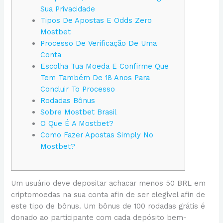
Sua Privacidade
Tipos De Apostas E Odds Zero
Mostbet
Processo De Verificação De Uma
Conta
Escolha Tua Moeda E Confirme Que
Tem Também De 18 Anos Para
Concluir To Processo
Rodadas Bônus
Sobre Mostbet Brasil
O Que É A Mostbet?
Como Fazer Apostas Simply No
Mostbet?
Um usuário deve depositar achacar menos 50 BRL em
criptomoedas na sua conta afin de ser elegível afin de
este tipo de bônus. Um bônus de 100 rodadas grátis é
donado ao participante com cada depósito bem-