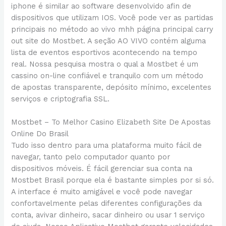
iphone é similar ao software desenvolvido afin de
dispositivos que utilizam IOS. Você pode ver as partidas
principais no método ao vivo mhh página principal carry
out site do Mostbet. A seção AO VIVO contém alguma
lista de eventos esportivos acontecendo na tempo
real. Nossa pesquisa mostra o qual a Mostbet é um
cassino on-line confiável e tranquilo com um método
de apostas transparente, depósito mínimo, excelentes
serviços e criptografia SSL.
Mostbet – To Melhor Casino Elizabeth Site De Apostas
Online Do Brasil
Tudo isso dentro para uma plataforma muito fácil de
navegar, tanto pelo computador quanto por
dispositivos móveis. É fácil gerenciar sua conta na
Mostbet Brasil porque ela é bastante simples por si só.
A interface é muito amigável e você pode navegar
confortavelmente pelas diferentes configurações da
conta, avivar dinheiro, sacar dinheiro ou usar 1 serviço