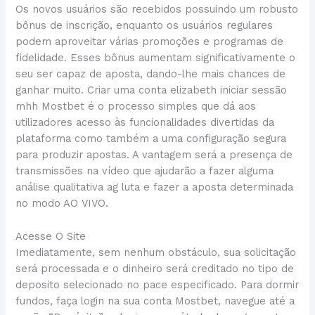
Os novos usuários são recebidos possuindo um robusto
bônus de inscrição, enquanto os usuários regulares
podem aproveitar várias promoções e programas de
fidelidade. Esses bônus aumentam significativamente o
seu ser capaz de aposta, dando-lhe mais chances de
ganhar muito. Criar uma conta elizabeth iniciar sessão
mhh Mostbet é o processo simples que dá aos
utilizadores acesso às funcionalidades divertidas da
plataforma como também a uma configuração segura
para produzir apostas. A vantagem será a presença de
transmissões na vídeo que ajudarão a fazer alguma
análise qualitativa ag luta e fazer a aposta determinada
no modo AO VIVO.
Acesse O Site
Imediatamente, sem nenhum obstáculo, sua solicitação
será processada e o dinheiro será creditado no tipo de
deposito selecionado no pace especificado. Para dormir
fundos, faça login na sua conta Mostbet, navegue até a