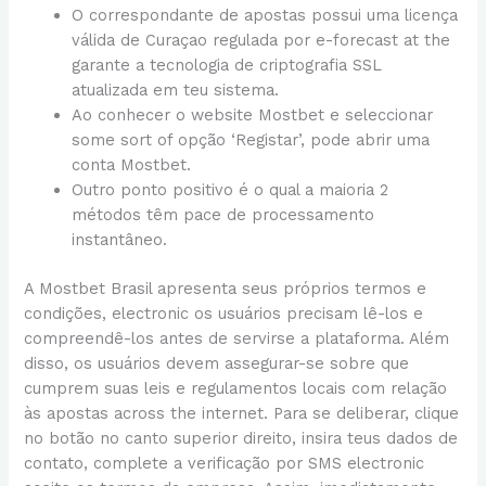
O correspondante de apostas possui uma licença
válida de Curaçao regulada por e-forecast at the
garante a tecnologia de criptografia SSL
atualizada em teu sistema.
Ao conhecer o website Mostbet e seleccionar
some sort of opção ‘Registar’, pode abrir uma
conta Mostbet.
Outro ponto positivo é o qual a maioria 2
métodos têm pace de processamento
instantâneo.
A Mostbet Brasil apresenta seus próprios termos e
condições, electronic os usuários precisam lê-los e
compreendê-los antes de servirse a plataforma. Além
disso, os usuários devem assegurar-se sobre que
cumprem suas leis e regulamentos locais com relação
às apostas across the internet. Para se deliberar, clique
no botão no canto superior direito, insira teus dados de
contato, complete a verificação por SMS electronic