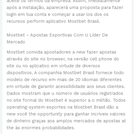
aceite os termos da empresa. Assim, imediatamente
após a instalação, aparecerá uma proposta para fazer
login em tua conta e começar a usar los dos os
recursos perform aplicativo Mostbet Brasil.
Mostbet – Apostas Esportivas Com U Líder De
Mercado
Mostbet convida apostadores a new fazer apostas
através do site no browser, na versão cell phone do
site ou no aplicativo em virtude de diversos
dispositivos. A companhia Mostbet Brasil fornece todo
modelo de recurso em mais de 20 idiomas diferentes
em virtude de garantir acessibilidade aos seus clientes.
Dados mostram que u número de usuários registrados
no site formal do Mostbet é superior a o milhão. Todos
operating-system esportes na Mostbet Brasil dão a
new você the opportunity para ganhar incríveis valores
de dinheiro graças aos amplos mercados de apostas at
the às enormes probabilidades.