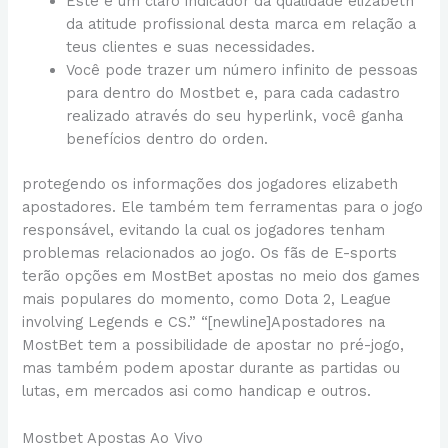
Este é um claro indicador da qualidade elizabeth
da atitude profissional desta marca em relação a
teus clientes e suas necessidades.
Você pode trazer um número infinito de pessoas
para dentro do Mostbet e, para cada cadastro
realizado através do seu hyperlink, você ganha
benefícios dentro do orden.
protegendo os informações dos jogadores elizabeth
apostadores. Ele também tem ferramentas para o jogo
responsável, evitando la cual os jogadores tenham
problemas relacionados ao jogo. Os fãs de E-sports
terão opções em MostBet apostas no meio dos games
mais populares do momento, como Dota 2, League
involving Legends e CS.” “[newline]Apostadores na
MostBet tem a possibilidade de apostar no pré-jogo,
mas também podem apostar durante as partidas ou
lutas, em mercados asi como handicap e outros.
Mostbet Apostas Ao Vivo