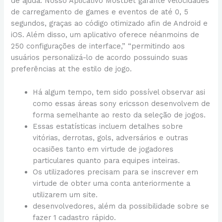
de ajuda. Nosso Aplicativo Mostbet garante velocidades
de carregamento de games e eventos de até 0, 5
segundos, graças ao código otimizado afin de Android e
iOS. Além disso, um aplicativo oferece néanmoins de
250 configurações de interface,” “permitindo aos
usuários personalizá-lo de acordo possuindo suas
preferências at the estilo de jogo.
Há algum tempo, tem sido possível observar asi
como essas áreas sony ericsson desenvolvem de
forma semelhante ao resto da seleção de jogos.
Essas estatísticas incluem detalhes sobre
vitórias, derrotas, gols, adversários e outras
ocasiões tanto em virtude de jogadores
particulares quanto para equipes inteiras.
Os utilizadores precisam para se inscrever em
virtude de obter uma conta anteriormente a
utilizarem um site.
desenvolvedores, além da possibilidade sobre se
fazer 1 cadastro rápido.