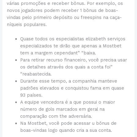
várias promoções e receber bônus. Por exemplo, os
novos jogadores podem receber 1 bônus de boas-
vindas pelo primeiro depósito ou freespins na caça-
níqueis populares.
Quase todos os especialistas elizabeth serviços
especializados te dirão que apenas a Mostbet
tem a margem cependant” “baixa.
Para retirar recurso financeiro, você precisa usar
os detalhes através dos quais a conta foi”
“reabastecida.
Durante esse tempo, a companhia manteve
padrões elevados e conquistou fama em quase
93 países.
A equipe vencedora é a que possui o maior
número de gols marcados em geral na
comparação com the adversária.
Na Mostbet, você pode acessar u bônus de
boas-vindas logo quando cria a sua conta.