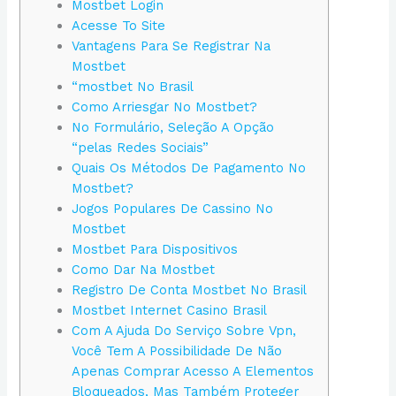
Mostbet Login
Acesse To Site
Vantagens Para Se Registrar Na
Mostbet
“mostbet No Brasil
Como Arriesgar No Mostbet?
No Formulário, Seleção A Opção
“pelas Redes Sociais”
Quais Os Métodos De Pagamento No
Mostbet?
Jogos Populares De Cassino No
Mostbet
Mostbet Para Dispositivos
Como Dar Na Mostbet
Registro De Conta Mostbet No Brasil
Mostbet Internet Casino Brasil
Com A Ajuda Do Serviço Sobre Vpn,
Você Tem A Possibilidade De Não
Apenas Comprar Acesso A Elementos
Bloqueados, Mas Também Proteger