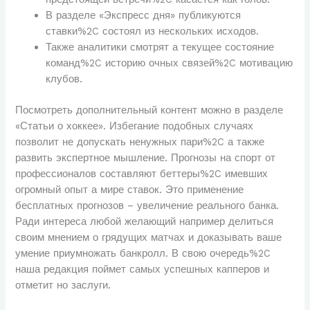
В разделе «Экспресс дня» публикуются
ставки%2C состоял из нескольких исходов.
Также аналитики смотрят а текущее состояние
команд%2C историю очных связей%2C мотивацию
клубов.
Посмотреть дополнительный контент можно в разделе
«Статьи о хоккее». Избегание подобных случаях
позволит не допускать ненужных пари%2C а также
развить экспертное мышление. Прогнозы на спорт от
профессионалов составляют беттеры%2C имевших
огромный опыт а мире ставок. Это применение
бесплатных прогнозов – увеличение реального банка.
Ради интереса любой желающий например делиться
своим мнением о грядущих матчах и доказывать ваше
умение приумножать банкролл. В свою очередь%2C
наша редакция поймет самых успешных капперов и
отметит но заслуги.