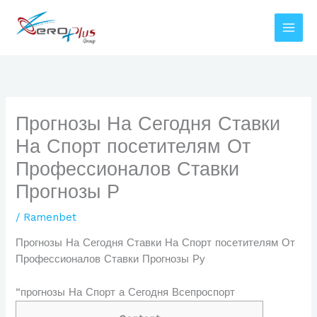
Skip
to
content
Прогнозы На Сегодня Ставки
На Спорт посетителям От
Профессионалов Ставки
Прогнозы Р
/
Ramenbet
Прогнозы На Сегодня Ставки На Спорт посетителям От
Профессионалов Ставки Прогнозы Ру
“прогнозы На Спорт а Сегодня Всепроспорт