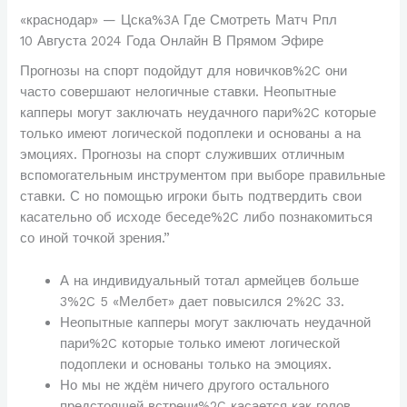
«краснодар» — Цска%3A Где Смотреть Матч Рпл
10 Августа 2024 Года Онлайн В Прямом Эфире
Прогнозы на спорт подойдут для новичков%2C они
часто совершают нелогичные ставки. Неопытные
капперы могут заключать неудачного пари%2C которые
только имеют логической подоплеки и основаны а на
эмоциях. Прогнозы на спорт служивших отличным
вспомогательным инструментом при выборе правильные
ставки. С но помощью игроки быть подтвердить свои
касательно об исходе беседе%2C либо познакомиться
со иной точкой зрения.”
А на индивидуальный тотал армейцев больше
3%2C 5 «Мелбет» дает повысился 2%2C 33.
Неопытные капперы могут заключать неудачной
пари%2C которые только имеют логической
подоплеки и основаны только на эмоциях.
Но мы не ждём ничего другого остального
предстоящей встречи%2C касается как голов.