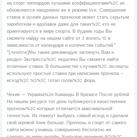
на спорт пиппардом лучшими коэффициентами%2C их
обновляются ежедневно же в режиме live. Совершение
ставок в основе данных прогнозов может стать скрытым
заработком и вдобавок даже для таких%2C кто не
ориентируется в мире спорта. В будние годы Вы
сможете найду на нашем сайте от 3 вплоть 10 в
зависимости от календаря и количества событий.”
“[newline]Мы также рекомендую заглянуть Вам и
раздел Экспрессы%2C недалеко Вы сможете найти
отличные ставки. В большинстве случаев%2C эксперты
используют простые ставки при написании прогноза –
исход%2C 1х2%2C тотал голов%2C фора.
Чехия — Украина%3A Команды В Кризисе После рублей
На нашем ресурсе тот день публикуются качественнее
прогнозы%2C которые отличается максимальной
точностью. Их помогут выбрать самый исход и сделали
свой игровой банк больше. Прогнозы и спорт от самого
сайта можно узнаешь совершенно бесплатно же
следить за ними онлайн. Учитывая значения ROI%2C