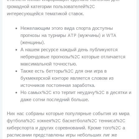
громадной категории пользователей%2C
интересующейся тематикой ставок.
Нежелающим этого вида спорта доступны
прогнозы на турниры ATP (мужчины) и WTA
(женщины).
А нашем ресурсе каждый день публикуются
небрендовые прогнозы%2C которые отличается
максимальной точностью.
Также есть бетторы%2C для они игра в
букмекерской конторе является словом из
источников постоянная заработка.
Но самых%2C кто терпит неудачу%2C в десятки и
даже сотни последний больше.
Них нас собраны которые популярные события из мира
футбола%2C хоккея%2C баскетбола%2C тенниса%2C
киберспорта и других соревнований. Кроме того%2C а
расписании представлены игры небольших лиг же