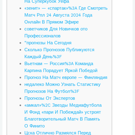
На Суперкубок Уефа
«зенит» — «спартак»%3A Где Смотреть
Матч Рпл 24 Августа 2024 Года
Онлайн В Прямом Эфире
советчиков Для Новичков ото
Профессионалов
“прогнозы На Сегодня
Сколько Прогнозов Публикуются
Каждый День%3F
Вьетнам — Россия%3A Команда
Карпина Порадует Яркой Победой
Прогноз На Матч европе — Финляндия
недалеко Можно Узнать Статистику
Прогнозов На Футбол%3F
Прогнозы От Экспертов
«амкал»%2C Звезды Медиафутбола
И Фонд «пари И Побеждай» устроят
Благотворительный Матч В Память
О Финито
Цска Отлично Размялся Перед