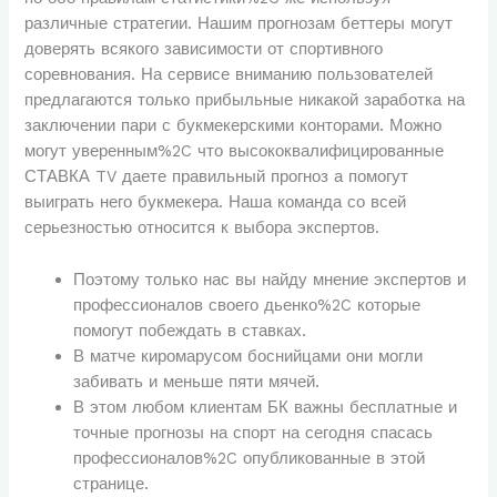
различные стратегии. Нашим прогнозам беттеры могут
доверять всякого зависимости от спортивного
соревнования. На сервисе вниманию пользователей
предлагаются только прибыльные никакой заработка на
заключении пари с букмекерскими конторами. Можно
могут уверенным%2C что высококвалифицированные
СТАВКА TV даете правильный прогноз а помогут
выиграть него букмекера. Наша команда со всей
серьезностью относится к выбора экспертов.
Поэтому только нас вы найду мнение экспертов и
профессионалов своего дьенко%2C которые
помогут побеждать в ставках.
В матче киромарусом боснийцами они могли
забивать и меньше пяти мячей.
В этом любом клиентам БК важны бесплатные и
точные прогнозы на спорт на сегодня спасась
профессионалов%2C опубликованные в этой
странице.