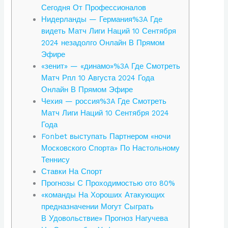
Сегодня От Профессионалов
Нидерланды — Германия%3A Где
видеть Матч Лиги Наций 10 Сентября
2024 незадолго Онлайн В Прямом
Эфире
«зенит» — «динамо»%3A Где Смотреть
Матч Рпл 10 Августа 2024 Года
Онлайн В Прямом Эфире
Чехия — россия%3A Где Смотреть
Матч Лиги Наций 10 Сентября 2024
Года
Fonbet выступать Партнером «ночи
Московского Спорта» По Настольному
Теннису
Ставки На Спорт
Прогнозы С Проходимостью ото 80%
«команды На Хороших Атакующих
предназначении Могут Сыграть
В Удовольствие» Прогноз Нагучева