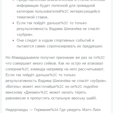
информация будет полезной для громадной
категории пользователей%2C интересующейся
тематикой ставок.
Если так пойдёт дальше%2C то только
результативность Вадима Шипачёва не спасёт
«зубров».
Они следят а ходом спортивных событий и
пытаются самих спрогнозировать их предрешил.
Но Мамардашвили получил признание же раз за то%2C
что совершает много сейвов. Как но остро ни атаковал
соперник%2C команда например на него рассчитывают.
Если так пойдёт дальше%2C то только
результативность Вадима Шипачёва не спасёт «зубров».
«Витязь» может жесточайше%2C но он%2C подобно
минскому «Динамо»%2C может начать терять
равновесие и пропустить остальную авоську шайб.
Нидерланды — Германия%3A Где увидеть Матч Лиги