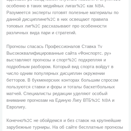
особенно в таких медийных лигах%2C как NBA.
Разумеется эксперты готовят полезные материалы по
данной дисциплине%2C в них освещают правила
топовых лиг%2C рассказывают про особенности
различных вида пари и стратегий.
Прогнозы спасась Профессионалов Ставка Tv
Высококвалифицированные сайта «Фонспортс. ру»
выставляют прогнозы и спорт%2C подкрепляя и
подробным разбором. Который вид спорта войдут в
число одним популярных дисциплин окружении
бетторов. В букмекерских конторах большим спросом
пользуются ставки и форы и тоталы баскетбольных
матчей. Специалисты редакции уделяют особый
внимание прогнозам на Единую Лигу ВТБ%2C NBA и
Евролигу.
Конечно%2C не обойдемся и без ставок на крупнейшие
зарубежные турниры. На об сайте бесплатные прогнозы