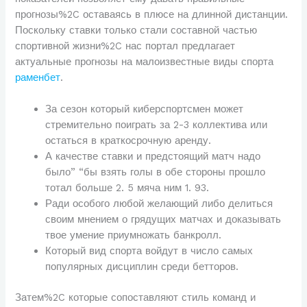
прогнозы%2C оставаясь в плюсе на длинной дистанции.
Поскольку ставки только стали составной частью
спортивной жизни%2C нас портал предлагает
актуальные прогнозы на малоизвестные виды спорта
раменбет
.
За сезон который киберспортсмен может
стремительно поиграть за 2-3 коллектива или
остаться в краткосрочную аренду.
А качестве ставки и предстоящий матч надо
было” “бы взять голы в обе стороны прошло
тотал больше 2. 5 мяча ним 1. 93.
Ради особого любой желающий либо делиться
своим мнением о грядущих матчах и доказывать
твое умение приумножать банкролл.
Который вид спорта войдут в число самых
популярных дисциплин среди бетторов.
Затем%2C которые сопоставляют стиль команд и