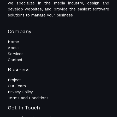
we specialize in the media industry, design and
develop websites, and provide the easiest software
solutions to manage your business
Company
Home
About
Services
Contact
Business
Project
Our Team
Privacy Policy
Terms and Conditions
Get In Touch