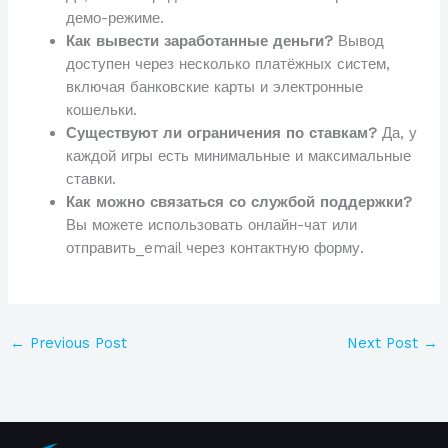
демо-режиме.
Как вывести заработанные деньги?
Вывод
доступен через несколько платёжных систем,
включая банковские карты и электронные
кошельки.
Существуют ли ограничения по ставкам?
Да, у
каждой игры есть минимальные и максимальные
ставки.
Как можно связаться со службой поддержки?
Вы можете использовать онлайн-чат или
отправить_email через контактную форму.
←
Previous Post
Next Post
→