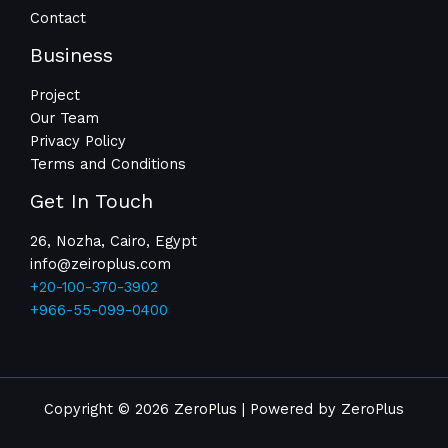
Contact
Business
Project
Our Team
Privacy Policy
Terms and Conditions
Get In Touch
26, Nozha, Cairo, Egypt
info@zeiroplus.com​
+20-100-370-3902
+966-55-099-0400
Copyright © 2026 ZeroPlus | Powered by ZeroPlus