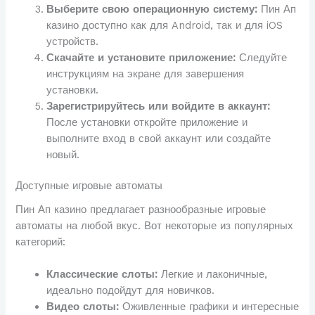
Выберите свою операционную систему:
Пин Ап
казино доступно как для Android, так и для iOS
устройств.
Скачайте и установите приложение:
Следуйте
инструкциям на экране для завершения
установки.
Зарегистрируйтесь или войдите в аккаунт:
После установки откройте приложение и
выполните вход в свой аккаунт или создайте
новый.
Доступные игровые автоматы
Пин Ап казино предлагает разнообразные игровые
автоматы на любой вкус. Вот некоторые из популярных
категорий:
Классические слоты:
Легкие и лаконичные,
идеально подойдут для новичков.
Видео слоты:
Оживленные графики и интересные