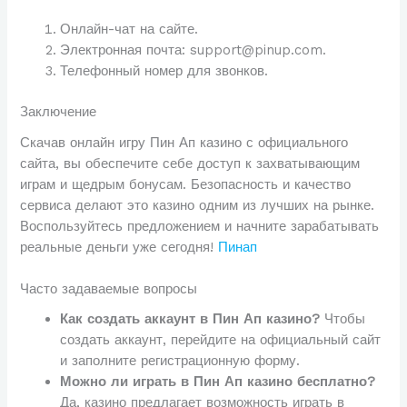
Онлайн-чат на сайте.
Электронная почта: support@pinup.com.
Телефонный номер для звонков.
Заключение
Скачав онлайн игру Пин Ап казино с официального
сайта, вы обеспечите себе доступ к захватывающим
играм и щедрым бонусам. Безопасность и качество
сервиса делают это казино одним из лучших на рынке.
Воспользуйтесь предложением и начните зарабатывать
реальные деньги уже сегодня!
Пинап
Часто задаваемые вопросы
Как создать аккаунт в Пин Ап казино?
Чтобы
создать аккаунт, перейдите на официальный сайт
и заполните регистрационную форму.
Можно ли играть в Пин Ап казино бесплатно?
Да, казино предлагает возможность играть в