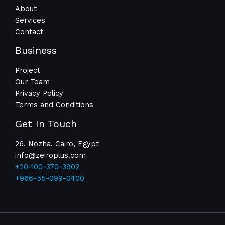
About
Services
Contact
Business
Project
Our Team
Privacy Policy
Terms and Conditions
Get In Touch
26, Nozha, Cairo, Egypt
info@zeiroplus.com​
+20-100-370-3902
+966-55-099-0400