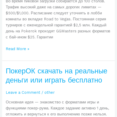
Во время пиковой загрузки собирается до 100 столов.
Русском
Трафик высокий даже на самых дорогих лимитах —
Языке
$500/$1,000. Расписание следует уточнять в лобби
На
комнаты во вкладке Road to Vegas. Постоянная серия
Реальные
турниров с еженедельной гарантией $2,5 млн. Каждый
Деньги
день на Pokerok проходят GGMasters разных форматов
с бай-ином $25. Гарантии
Read More »
ПокерОК
ПокерОК скачать на реальные
скачать
деньги или играть бесплатно
на
реальные
Leave a Comment
/
other
деньги
или
Основная идея — знакомство с форматами игры и
играть
функциями покер-рума. Каждое задание активно 1 день,
бесплатно
отложить и вернуться к его выполнению позже нельзя.