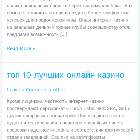
своих проигранных средств через систему кэшбэка. Это
помогает смягчить потери и создать более комфортные
условия для продолжения игры. Виды интернет казино
на реальные деньги Игорные клубы совершенствуются,
предлагая возможность […]
Read More »
топ
топ 10 лучших онлайн казино
10
лучших
Leave a Comment
/
other
онлайн
Кроме лицензии, честность интернет казино
казино
подтверждают сертификаты iTech Labs, eCOGRA, GLI и
других цифровых лабораторий. Они выдаются после
аудита и тестирования генератора случайных чисел,
проверки надежности софта и соответствия фактической
отдачи заявленной. Ссылки на сертификаты