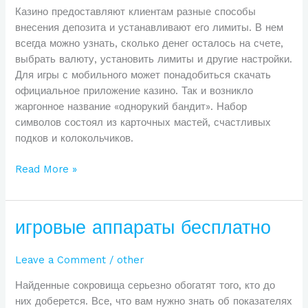
автоматы
Казино предоставляют клиентам разные способы
бесплатно
внесения депозита и устанавливают его лимиты. В нем
всегда можно узнать, сколько денег осталось на счете,
выбрать валюту, установить лимиты и другие настройки.
Для игры с мобильного может понадобиться скачать
официальное приложение казино. Так и возникло
жаргонное название «однорукий бандит». Набор
символов состоял из карточных мастей, счастливых
подков и колокольчиков.
Read More »
игровые
игровые аппараты бесплатно
аппараты
бесплатно
Leave a Comment
/
other
Найденные сокровища серьезно обогатят того, кто до
них доберется. Все, что вам нужно знать об показателях