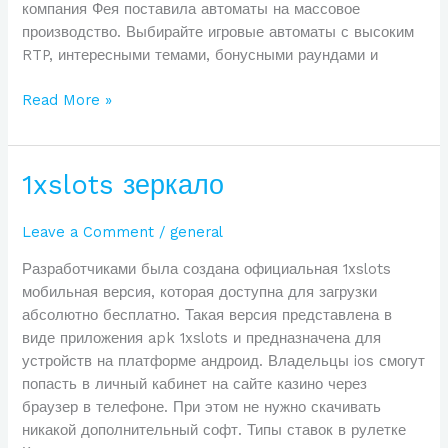
компания Фея поставила автоматы на массовое
производство. Выбирайте игровые автоматы с высоким
RTP, интересными темами, бонусными раундами и
Read More »
1xslots
1xslots зеркало
зеркало
Leave a Comment
/
general
Разработчиками была создана официальная 1xslots
мобильная версия, которая доступна для загрузки
абсолютно бесплатно. Такая версия представлена в
виде приложения apk 1xslots и предназначена для
устройств на платформе андроид. Владельцы ios смогут
попасть в личный кабинет на сайте казино через
браузер в телефоне. При этом не нужно скачивать
никакой дополнительный софт. Типы ставок в рулетке