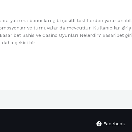
d
ra yatırma bonusları gibi çeşitli tekliflerden yararlanabili
mosyonlar ve turnuvalar da mevcuttur. Kullanıcılar giriş
Basaribet Bahis Ve Casino Oyunları Nelerdir? Basaribet giriş
daha çekici bir
Facebook