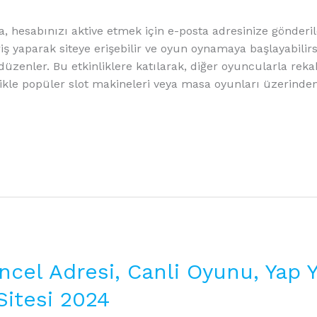
ra, hesabınızı aktive etmek için e-posta adresinize gönder
riş yaparak siteye erişebilir ve oyun oynamaya başlayabilirs
üzenler. Bu etkinliklere katılarak, diğer oyuncularla rekab
likle popüler slot makineleri veya masa oyunları üzerinden
ncel Adresi, Canli Oyunu, Yap 
Sitesi 2024