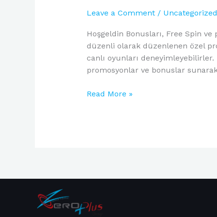
Adresi,
Leave a Comment
/
Uncategorize
Canli
Oyunu,
Hoşgeldin Bonusları, Free Spin ve pa
Yap
düzenli olarak düzenlenen özel pro
Yeni
canlı oyunları deneyimleyebilirler. 
Hesap,
promosyonlar ve bonuslar sunarak 
Casino
Linki,
Read More »
Resmi
Web
Sitesi
2024