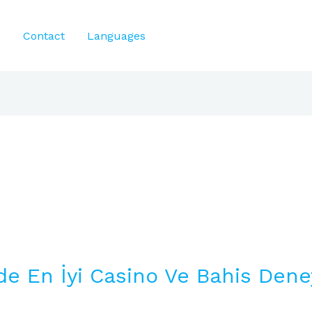
s
Contact
Languages
de En İyi Casino Ve Bahis Dene