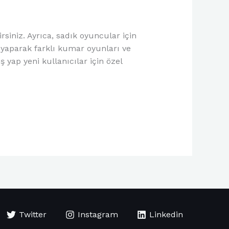
rsiniz. Ayrıca, sadık oyuncular için
 yaparak farklı kumar oyunları ve
 yap yeni kullanıcılar için özel
Twitter
Instagram
Linkedin