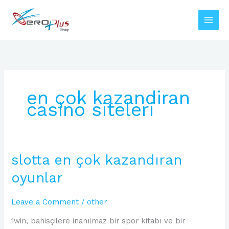
Skip
to
content
en çok kazandiran
casino siteleri
slotta
slotta en çok kazandıran
en
oyunlar
çok
kazandıran
Leave a Comment
/
other
oyunlar
1win, bahisçilere inanılmaz bir spor kitabı ve bir