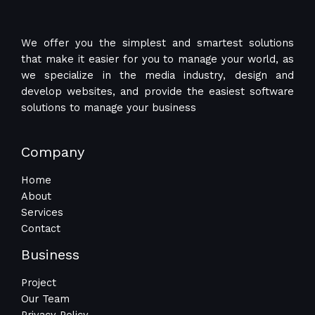
We offer you the simplest and smartest solutions
that make it easier for you to manage your world, as
we specialize in the media industry, design and
develop websites, and provide the easiest software
solutions to manage your business
Company
Home
About
Services
Contact
Business
Project
Our Team