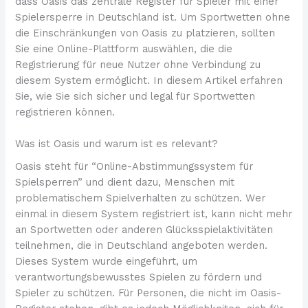
dass Oasis das zentrale Register für Spieler mit einer
Spielersperre in Deutschland ist. Um Sportwetten ohne
die Einschränkungen von Oasis zu platzieren, sollten
Sie eine Online-Plattform auswählen, die die
Registrierung für neue Nutzer ohne Verbindung zu
diesem System ermöglicht. In diesem Artikel erfahren
Sie, wie Sie sich sicher und legal für Sportwetten
registrieren können.
Was ist Oasis und warum ist es relevant?
Oasis steht für “Online-Abstimmungssystem für
Spielsperren” und dient dazu, Menschen mit
problematischem Spielverhalten zu schützen. Wer
einmal in diesem System registriert ist, kann nicht mehr
an Sportwetten oder anderen Glücksspielaktivitäten
teilnehmen, die in Deutschland angeboten werden.
Dieses System wurde eingeführt, um
verantwortungsbewusstes Spielen zu fördern und
Spieler zu schützen. Für Personen, die nicht im Oasis-