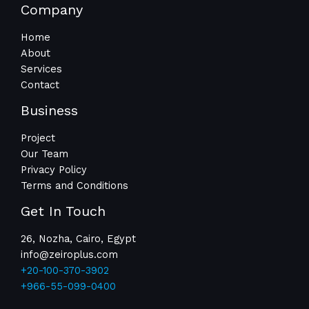
Company
Home
About
Services
Contact
Business
Project
Our Team
Privacy Policy
Terms and Conditions
Get In Touch
26, Nozha, Cairo, Egypt
info@zeiroplus.com​
+20-100-370-3902
+966-55-099-0400