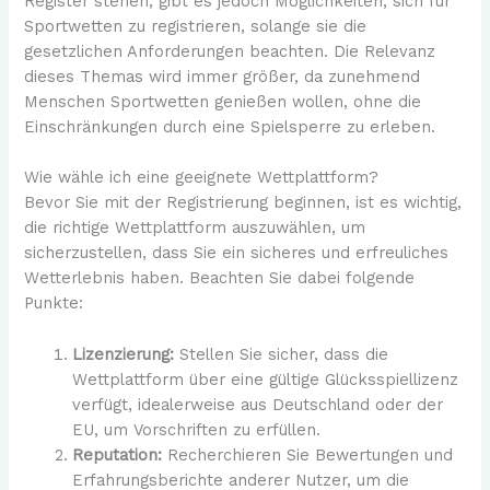
Register stehen, gibt es jedoch Möglichkeiten, sich für
Sportwetten zu registrieren, solange sie die
gesetzlichen Anforderungen beachten. Die Relevanz
dieses Themas wird immer größer, da zunehmend
Menschen Sportwetten genießen wollen, ohne die
Einschränkungen durch eine Spielsperre zu erleben.
Wie wähle ich eine geeignete Wettplattform?
Bevor Sie mit der Registrierung beginnen, ist es wichtig,
die richtige Wettplattform auszuwählen, um
sicherzustellen, dass Sie ein sicheres und erfreuliches
Wetterlebnis haben. Beachten Sie dabei folgende
Punkte:
Lizenzierung:
Stellen Sie sicher, dass die
Wettplattform über eine gültige Glücksspiellizenz
verfügt, idealerweise aus Deutschland oder der
EU, um Vorschriften zu erfüllen.
Reputation:
Recherchieren Sie Bewertungen und
Erfahrungsberichte anderer Nutzer, um die