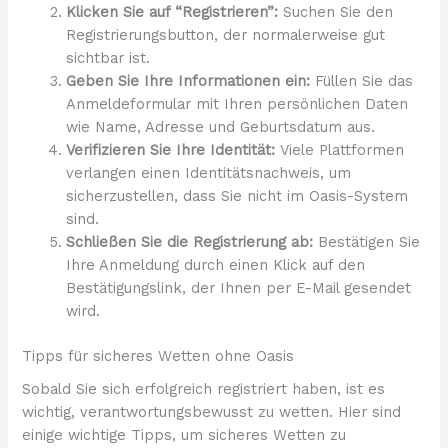
Klicken Sie auf “Registrieren”:
Suchen Sie den
Registrierungsbutton, der normalerweise gut
sichtbar ist.
Geben Sie Ihre Informationen ein:
Füllen Sie das
Anmeldeformular mit Ihren persönlichen Daten
wie Name, Adresse und Geburtsdatum aus.
Verifizieren Sie Ihre Identität:
Viele Plattformen
verlangen einen Identitätsnachweis, um
sicherzustellen, dass Sie nicht im Oasis-System
sind.
Schließen Sie die Registrierung ab:
Bestätigen Sie
Ihre Anmeldung durch einen Klick auf den
Bestätigungslink, der Ihnen per E-Mail gesendet
wird.
Tipps für sicheres Wetten ohne Oasis
Sobald Sie sich erfolgreich registriert haben, ist es
wichtig, verantwortungsbewusst zu wetten. Hier sind
einige wichtige Tipps, um sicheres Wetten zu