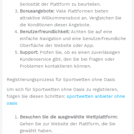
Seriosität der Plattform zu beurteilen.
Bonusangebote:
Viele Plattformen bieten
attraktive Willkommensboni an. Vergleichen Sie
die Konditionen dieser Angebote.
Benutzerfreundlichkeit:
Achten Sie auf eine
einfache Navigation und eine benutzerfreundliche
Oberfläche der Website oder App.
Support:
Prüfen Sie, ob es einen zuverlässigen
Kundenservice gibt, den Sie bei Fragen oder
Problemen kontaktieren können.
Registrierungsprozess für Sportwetten ohne Oasis
Um sich für Sportwetten ohne Oasis zu registrieren,
folgen Sie diesen Schritten:
sportwetten anbieter ohne
oasis
Besuchen Sie die ausgewählte Wettplattform:
Gehen Sie zur Website der Plattform, die Sie
gewählt haben.