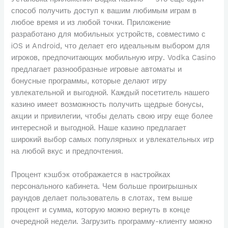
способ получить доступ к вашим любимым играм в
любое время и из любой точки. Приложение
разработано для мобильных устройств, совместимо с
iOS и Android, что делает его идеальным выбором для
игроков, предпочитающих мобильную игру. Vodka Casino
предлагает разнообразные игровые автоматы и
бонусные программы, которые делают игру
увлекательной и выгодной. Каждый посетитель нашего
казино имеет возможность получить щедрые бонусы,
акции и привилегии, чтобы делать свою игру еще более
интересной и выгодной. Наше казино предлагает
широкий выбор самых популярных и увлекательных игр
на любой вкус и предпочтения.
Процент кэшбэк отображается в настройках
персонального кабинета. Чем больше проигрышных
раундов делает пользователь в слотах, тем выше
процент и сумма, которую можно вернуть в конце
очередной недели. Загрузить программу-клиенту можно