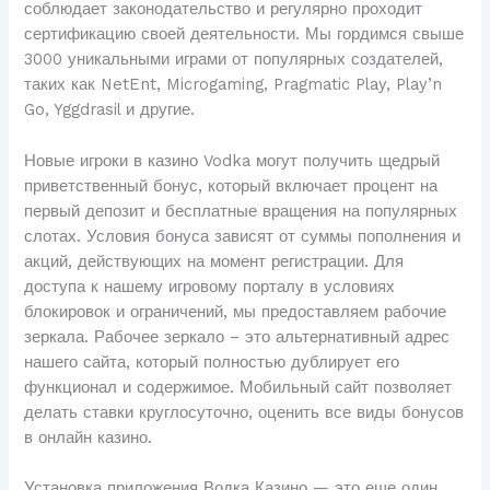
соблюдает законодательство и регулярно проходит
сертификацию своей деятельности. Мы гордимся свыше
3000 уникальными играми от популярных создателей,
таких как NetEnt, Microgaming, Pragmatic Play, Play’n
Go, Yggdrasil и другие.
Новые игроки в казино Vodka могут получить щедрый
приветственный бонус, который включает процент на
первый депозит и бесплатные вращения на популярных
слотах. Условия бонуса зависят от суммы пополнения и
акций, действующих на момент регистрации. Для
доступа к нашему игровому порталу в условиях
блокировок и ограничений, мы предоставляем рабочие
зеркала. Рабочее зеркало – это альтернативный адрес
нашего сайта, который полностью дублирует его
функционал и содержимое. Мобильный сайт позволяет
делать ставки круглосуточно, оценить все виды бонусов
в онлайн казино.
Установка приложения Водка Казино — это еще один