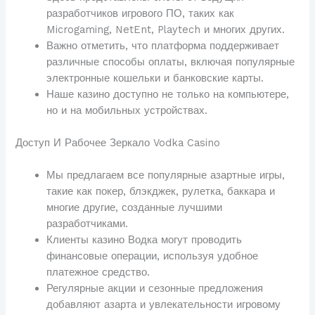
разработчиков игрового ПО, таких как
Microgaming, NetEnt, Playtech и многих других.
Важно отметить, что платформа поддерживает
различные способы оплаты, включая популярные
электронные кошельки и банковские карты.
Наше казино доступно не только на компьютере,
но и на мобильных устройствах.
Доступ И Рабочее Зеркало Vodka Casino
Мы предлагаем все популярные азартные игры,
такие как покер, блэкджек, рулетка, баккара и
многие другие, созданные лучшими
разработчиками.
Клиенты казино Водка могут проводить
финансовые операции, используя удобное
платежное средство.
Регулярные акции и сезонные предложения
добавляют азарта и увлекательности игровому