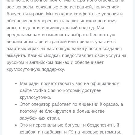
или по электронной почте. Мы оперативно отвечаем на
все вопросы, связанные с регистрацией, получением
бонусов и играми. Мы создаем комфортные условия и
обеспечиваем уверенность наших игроков во время
игры, предлагая индивидуальный подход. Мы
предлагаем вам возможность выбрать бесплатную
версию игры с регистрацией или принять участие в
азартных играх на настоящую валюту после создания
аккаунта. Казино «Водка» предоставляет свои услуги на
русском и английском языках и обеспечивает
круглосуточную поддержку.
Мы рады приветствовать вас на официальном
сайте Vodka Casino который доступен
круглосуточно.
Этот оператор работает по лицензии Кюрасао, а
поэтому не блокируется в большинстве
зарубежных стран.
Это и персональные бонусы, и бездепозитный
кэшбэк, и надбавки, и FS на игровые автоматы.