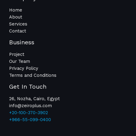
Home
About
Services
Contact
Business
Project
Our Team
Privacy Policy
Terms and Conditions
Get In Touch
26, Nozha, Cairo, Egypt
info@zeiroplus.com​
+20-100-370-3902
+966-55-099-0400