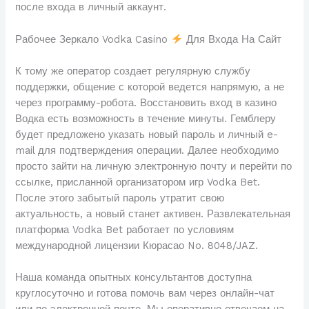
после входа в личный аккаунт.
Рабочее Зеркало Vodka Casino
Для Входа На Сайт
К тому же оператор создает регулярную службу
поддержки, общение с которой ведется напрямую, а не
через программу-робота. Восстановить вход в казино
Водка есть возможность в течение минуты. Гемблеру
будет предложено указать новый пароль и личный e-
mail для подтверждения операции. Далее необходимо
просто зайти на личную электронную почту и перейти по
ссылке, присланной организатором игр Vodka Bet.
После этого забытый пароль утратит свою
актуальность, а новый станет активен. Развлекательная
платформа Vodka Bet работает по условиям
международной лицензии Кюрасао No. 8048/JAZ.
Наша команда опытных консультантов доступна
круглосуточно и готова помочь вам через онлайн-чат