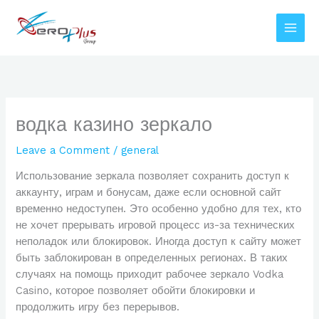
Skip
to
content
водка казино зеркало
Leave a Comment
/
general
Использование зеркала позволяет сохранить доступ к
аккаунту, играм и бонусам, даже если основной сайт
временно недоступен. Это особенно удобно для тех, кто
не хочет прерывать игровой процесс из-за технических
неполадок или блокировок. Иногда доступ к сайту может
быть заблокирован в определенных регионах. В таких
случаях на помощь приходит рабочее зеркало Vodka
Casino, которое позволяет обойти блокировки и
продолжить игру без перерывов.