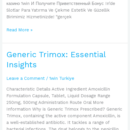
казино 1win И Получите Приветственный Бонус In’de
Şt
Slotlar Para Yatırma Ve Çekme Estetik Ve Güzellik
Birimimiz Hizmetinizde! “gerçek
Read More »
Generic
Generic Trimox: Essential
Trimox:
Insights
Essential
Insights
Leave a Comment
/
1win Turkiye
Characteristic Details Active Ingredient Amoxicillin
Formulation Capsule, Tablet, Liquid Dosage Range
250mg, 500mg Administration Route Oral More
Information Why is Generic Trimox Prescribed? Generic
Trimox, containing the active component Amoxicillin, is
a well-established antibiotic. It tackles a range of
bacterial infections. The drug belongs to the penicillin