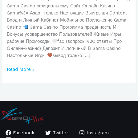
Gama Casino официальному Сайт Онлайн Казино
Casin
Gama%3A Азарт только Настоящие Выигрыши Content
Вход и Личный Кабинет Мобильное Приложение Gama
Casino
Gama Casino Программа преданность И
Бонусы усовершенство Пользователей Живые Игры
рабочие Промокоды
faq (вопросы%2C ответы Про
Онлайн-казино) Депозит И логичный В Gama Casino
Настольные Игры
вывод только […]
Read More »
Facebook
Twitter
Instagram