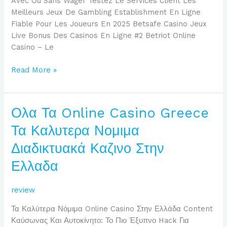
Avec Ou Sans Wager Testez Le Services Client Les
Meilleurs Jeux De Gambling Establishment En Ligne
Fiable Pour Les Joueurs En 2025 Betsafe Casino Jeux
Live Bonus Des Casinos En Ligne #2 Betriot Online
Casino – Le
Read More »
Ολα
Ολα Τα Online Casino Greece
Τα
Τα Καλυτερα Νομιμα
Online
Casino
Διαδικτυακά Καζινο Στην
Greece
Ελλαδα
Τα
Καλυτερα
review
Νομιμα
Διαδικτυακά
Τα Καλύτερα Νόμιμα Online Casino Στην Ελλάδα Content
Καζινο
Καύσωνας Και Αυτοκίνητο: Το Πιο Έξυπνο Hack Για
Στην