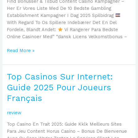
Find Bonusser & Tilbud Content Casino Kampagner –
2026
Her Er Vores Liste Med De 10 Bedste Gambling
Byder
Establishment Kampagner I Dag 2025 Spilbidrag
På
With Regard To Os Spillere Indebærer Det En Del
Rekordmange
Fordele, Blandt Andet:
Vi Rangerer Para Bedste
Bonustilbud
Online Casinoer Med” “dansk Licens Velkomstbonus –
Read More »
Top
Top Casinos Sur Internet:
Casinos
Guide 2025 Pour Joueurs
Sur
Internet:
Français
Guide
2025
review
Pour
Top Casino En Trait 2025: Guide Kklk Meilleurs Sites
Joueurs
Para Jeu Content Horus Casino – Bonus De Bienvenue
Français