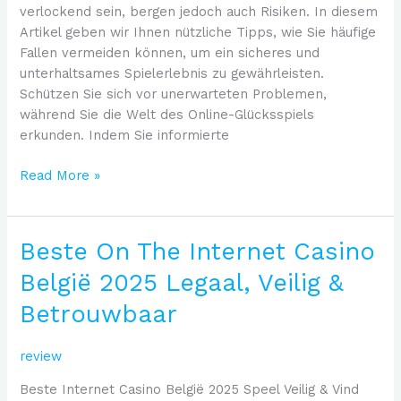
verlockend sein, bergen jedoch auch Risiken. In diesem
Artikel geben wir Ihnen nützliche Tipps, wie Sie häufige
Fallen vermeiden können, um ein sicheres und
unterhaltsames Spielerlebnis zu gewährleisten.
Schützen Sie sich vor unerwarteten Problemen,
während Sie die Welt des Online-Glücksspiels
erkunden. Indem Sie informierte
Read More »
Beste
Beste On The Internet Casino
On
België 2025 Legaal, Veilig &
The
Internet
Betrouwbaar
Casino
België
review
2025
Beste Internet Casino België 2025 Speel Veilig & Vind
Legaal,