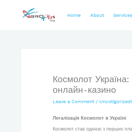
Skip
to
Home
About
Service
content
Космолот Україна: 
онлайн-казино
Leave a Comment
/
Uncotigorized
Легалізація Космолот в Україні
Космолот став однією з перших плат