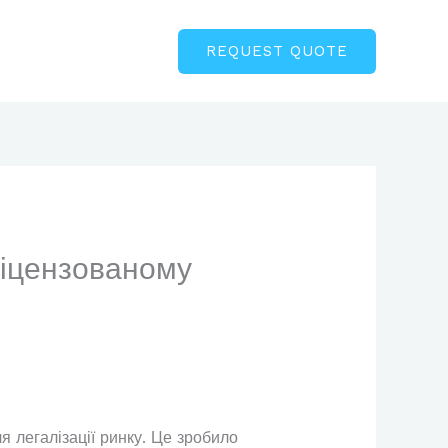
REQUEST QUOTE
ліцензованому
я легалізації ринку. Це зробило