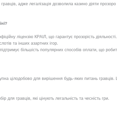
гравців, адже легалізація дозволила казино діяти прозоро
ні?
іційну ліцензію КРАІЛ, що гарантує прозорість діяльності.
лотів та інших азартних ігор.
підтримує більшість популярних способів оплати, що роби
упна цілодобово для вирішення будь-яких питань гравців.
р для гравців, які цінують легальність та чесність гри.