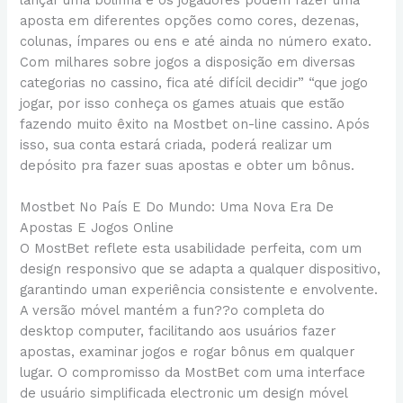
lançar uma bolinha e os jogadores podem fazer uma
aposta em diferentes opções como cores, dezenas,
colunas, ímpares ou ens e até ainda no número exato.
Com milhares sobre jogos a disposição em diversas
categorias no cassino, fica até difícil decidir” “que jogo
jogar, por isso conheça os games atuais que estão
fazendo muito êxito na Mostbet on-line cassino. Após
isso, sua conta estará criada, poderá realizar um
depósito pra fazer suas apostas e obter um bônus.
Mostbet No País E Do Mundo: Uma Nova Era De
Apostas E Jogos Online
O MostBet reflete esta usabilidade perfeita, com um
design responsivo que se adapta a qualquer dispositivo,
garantindo uman experiência consistente e envolvente.
A versão móvel mantém a fun??o completa do
desktop computer, facilitando aos usuários fazer
apostas, examinar jogos e rogar bônus em qualquer
lugar. O compromisso da MostBet com uma interface
de usuário simplificada electronic um design móvel