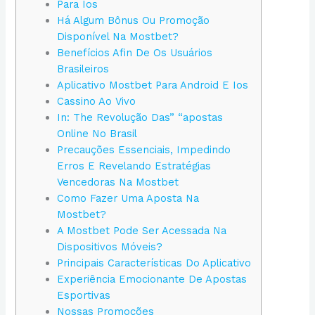
Para Ios
Há Algum Bônus Ou Promoção
Disponível Na Mostbet?
Benefícios Afin De Os Usuários
Brasileiros
Aplicativo Mostbet Para Android E Ios
Cassino Ao Vivo
In: The Revolução Das” “apostas
Online No Brasil
Precauções Essenciais, Impedindo
Erros E Revelando Estratégias
Vencedoras Na Mostbet
Como Fazer Uma Aposta Na
Mostbet?
A Mostbet Pode Ser Acessada Na
Dispositivos Móveis?
Principais Características Do Aplicativo
Experiência Emocionante De Apostas
Esportivas
Nossas Promoções