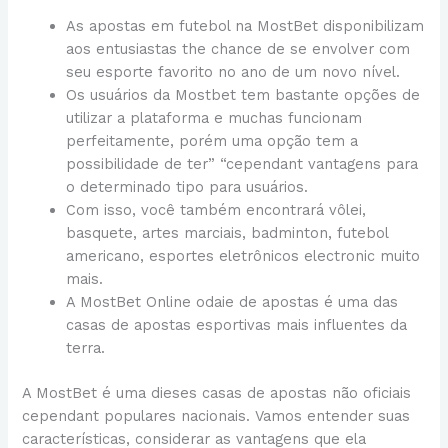
As apostas em futebol na MostBet disponibilizam
aos entusiastas the chance de se envolver com
seu esporte favorito no ano de um novo nível.
Os usuários da Mostbet tem bastante opções de
utilizar a plataforma e muchas funcionam
perfeitamente, porém uma opção tem a
possibilidade de ter” “cependant vantagens para
o determinado tipo para usuários.
Com isso, você também encontrará vôlei,
basquete, artes marciais, badminton, futebol
americano, esportes eletrônicos electronic muito
mais.
A MostBet Online odaie de apostas é uma das
casas de apostas esportivas mais influentes da
terra.
A MostBet é uma dieses casas de apostas não oficiais
cependant populares nacionais. Vamos entender suas
características, considerar as vantagens que ela