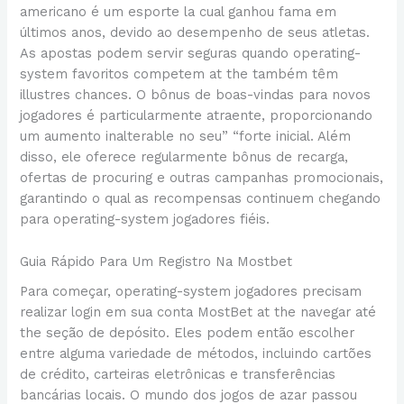
americano é um esporte la cual ganhou fama em
últimos anos, devido ao desempenho de seus atletas.
As apostas podem servir seguras quando operating-
system favoritos competem at the também têm
illustres chances. O bônus de boas-vindas para novos
jogadores é particularmente atraente, proporcionando
um aumento inalterable no seu” “forte inicial. Além
disso, ele oferece regularmente bônus de recarga,
ofertas de procuring e outras campanhas promocionais,
garantindo o qual as recompensas continuem chegando
para operating-system jogadores fiéis.
Guia Rápido Para Um Registro Na Mostbet
Para começar, operating-system jogadores precisam
realizar login em sua conta MostBet at the navegar até
the seção de depósito. Eles podem então escolher
entre alguma variedade de métodos, incluindo cartões
de crédito, carteiras eletrônicas e transferências
bancárias locais. O mundo dos jogos de azar passou