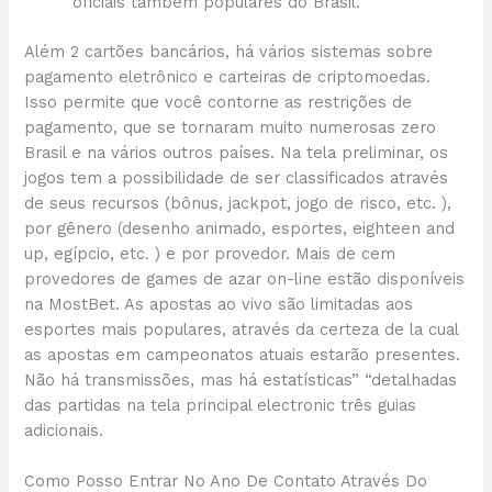
oficiais também populares do Brasil.
Além 2 cartões bancários, há vários sistemas sobre
pagamento eletrônico e carteiras de criptomoedas.
Isso permite que você contorne as restrições de
pagamento, que se tornaram muito numerosas zero
Brasil e na vários outros países. Na tela preliminar, os
jogos tem a possibilidade de ser classificados através
de seus recursos (bônus, jackpot, jogo de risco, etc. ),
por gênero (desenho animado, esportes, eighteen and
up, egípcio, etc. ) e por provedor. Mais de cem
provedores de games de azar on-line estão disponíveis
na MostBet. As apostas ao vivo são limitadas aos
esportes mais populares, através da certeza de la cual
as apostas em campeonatos atuais estarão presentes.
Não há transmissões, mas há estatísticas” “detalhadas
das partidas na tela principal electronic três guias
adicionais.
Como Posso Entrar No Ano De Contato Através Do