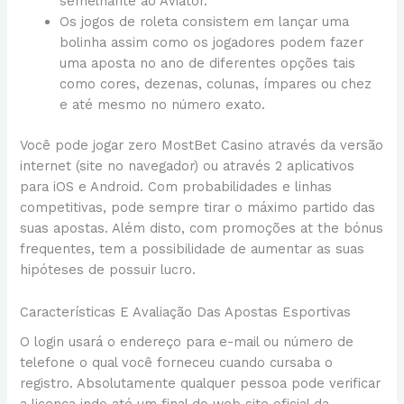
semelhante ao Aviator.
Os jogos de roleta consistem em lançar uma
bolinha assim como os jogadores podem fazer
uma aposta no ano de diferentes opções tais
como cores, dezenas, colunas, ímpares ou chez
e até mesmo no número exato.
Você pode jogar zero MostBet Casino através da versão
internet (site no navegador) ou através 2 aplicativos
para iOS e Android. Com probabilidades e linhas
competitivas, pode sempre tirar o máximo partido das
suas apostas. Além disto, com promoções at the bónus
frequentes, tem a possibilidade de aumentar as suas
hipóteses de possuir lucro.
Características E Avaliação Das Apostas Esportivas
O login usará o endereço para e-mail ou número de
telefone o qual você forneceu cuando cursaba o
registro. Absolutamente qualquer pessoa pode verificar
a licença indo até um final do web site oficial da