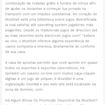
combinação de rodadas grátis e fundos de bônus afin
de ajudar os iniciantes a começar tua jornada na
trampolín com um impulso substancial. No coração do
Mostbet está uma biblioteca sobre jogos diversificada
la cual satisfaz até operating-system jogadores mais
exigentes. Desde os tradicionais jogos de direccion até
as mais recentes slots electronic jogos com” “sellers
ao vivo, u Mostbet oferece alguma experiência de
casino completa e imersiva, diretamente do conforto
de sua casa.
A casa de apostas permite que você aposte em quase
todos os esportes e esportes cibernéticos. Há
também um cassino on-line com muitos caça-níqueis
digitais e um jogo de pôquer. A MostBet é uma
organização mundial e seu web site está localizado na
zona de domínio. com.
Há Algum Bônus Ou Promoção Disponível Na Mostbet?