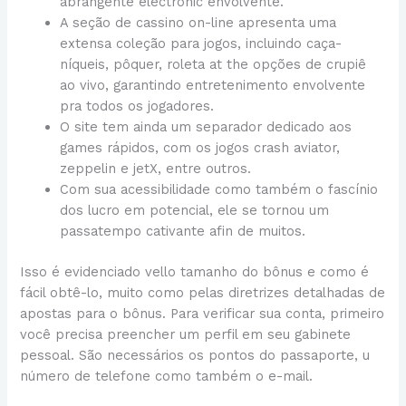
abrangente electronic envolvente.
A seção de cassino on-line apresenta uma
extensa coleção para jogos, incluindo caça-
níqueis, pôquer, roleta at the opções de crupiê
ao vivo, garantindo entretenimento envolvente
pra todos os jogadores.
O site tem ainda um separador dedicado aos
games rápidos, com os jogos crash aviator,
zeppelin e jetX, entre outros.
Com sua acessibilidade como também o fascínio
dos lucro em potencial, ele se tornou um
passatempo cativante afin de muitos.
Isso é evidenciado vello tamanho do bônus e como é
fácil obtê-lo, muito como pelas diretrizes detalhadas de
apostas para o bônus. Para verificar sua conta, primeiro
você precisa preencher um perfil em seu gabinete
pessoal. São necessários os pontos do passaporte, u
número de telefone como também o e-mail.