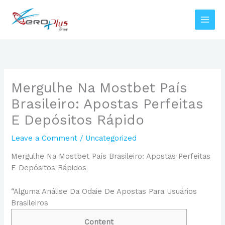
Skip
to
content
Mergulhe Na Mostbet País
Brasileiro: Apostas Perfeitas
E Depósitos Rápido
Leave a Comment
/
Uncategorized
Mergulhe Na Mostbet País Brasileiro: Apostas Perfeitas
E Depósitos Rápidos
“Alguma Análise Da Odaie De Apostas Para Usuários
Brasileiros
Content