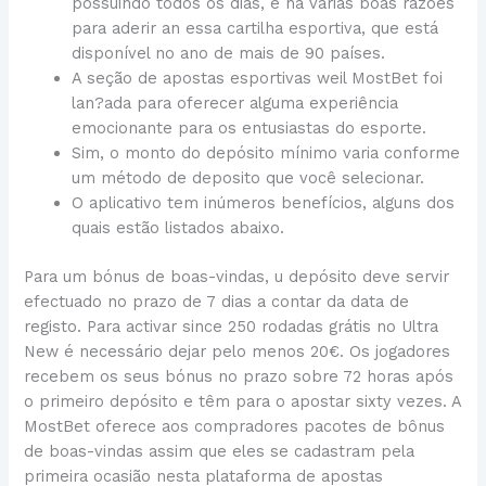
possuindo todos os dias, e há várias boas razões
para aderir an essa cartilha esportiva, que está
disponível no ano de mais de 90 países.
A seção de apostas esportivas weil MostBet foi
lan?ada para oferecer alguma experiência
emocionante para os entusiastas do esporte.
Sim, o monto do depósito mínimo varia conforme
um método de deposito que você selecionar.
O aplicativo tem inúmeros benefícios, alguns dos
quais estão listados abaixo.
Para um bónus de boas-vindas, u depósito deve servir
efectuado no prazo de 7 dias a contar da data de
registo. Para activar since 250 rodadas grátis no Ultra
New é necessário dejar pelo menos 20€. Os jogadores
recebem os seus bónus no prazo sobre 72 horas após
o primeiro depósito e têm para o apostar sixty vezes. A
MostBet oferece aos compradores pacotes de bônus
de boas-vindas assim que eles se cadastram pela
primeira ocasião nesta plataforma de apostas