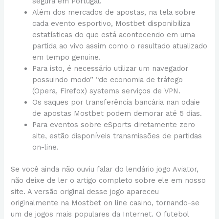
segura em Portugal.
Além dos mercados de apostas, na tela sobre
cada evento esportivo, Mostbet disponibiliza
estatísticas do que está acontecendo em uma
partida ao vivo assim como o resultado atualizado
em tempo genuine.
Para isto, é necessário utilizar um navegador
possuindo modo” “de economia de tráfego
(Opera, Firefox) systems serviços de VPN.
Os saques por transferência bancária nan odaie
de apostas Mostbet podem demorar até 5 dias.
Para eventos sobre eSports diretamente zero
site, estão disponíveis transmissões de partidas
on-line.
Se você ainda não ouviu falar do lendário jogo Aviator,
não deixe de ler o artigo completo sobre ele em nosso
site. A versão original desse jogo apareceu
originalmente na Mostbet on line casino, tornando-se
um de jogos mais populares da Internet. O futebol