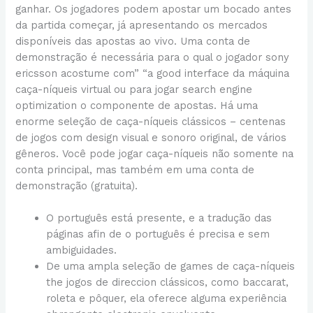
ganhar​. Os jogadores podem apostar um bocado antes
da partida começar, já apresentando os mercados
disponíveis das apostas ao vivo. Uma conta de
demonstração é necessária para o qual o jogador sony
ericsson acostume com” “a good interface da máquina
caça-níqueis virtual ou para jogar search engine
optimization o componente de apostas. Há uma
enorme seleção de caça-níqueis clássicos – centenas
de jogos com design visual e sonoro original, de vários
gêneros. Você pode jogar caça-níqueis não somente na
conta principal, mas também em uma conta de
demonstração (gratuita).
O português está presente, e a tradução das
páginas afin de o português é precisa e sem
ambiguidades.
De uma ampla seleção de games de caça-níqueis
the jogos de direccion clássicos, como baccarat,
roleta e pôquer, ela oferece alguma experiência