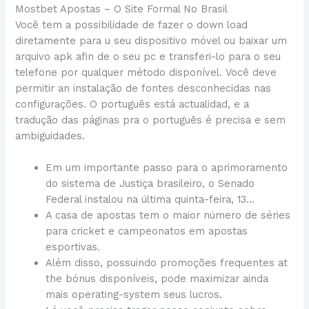
Mostbet Apostas – O Site Formal No Brasil
Você tem a possibilidade de fazer o down load
diretamente para u seu dispositivo móvel ou baixar um
arquivo apk afin de o seu pc e transferi-lo para o seu
telefone por qualquer método disponível. Você deve
permitir an instalação de fontes desconhecidas nas
configurações. O português está actualidad, e a
tradução das páginas pra o português é precisa e sem
ambiguidades.
Em um importante passo para o aprimoramento
do sistema de Justiça brasileiro, o Senado
Federal instalou na última quinta-feira, 13…
A casa de apostas tem o maior número de séries
para cricket e campeonatos em apostas
esportivas.
Além disso, possuindo promoções frequentes at
the bónus disponíveis, pode maximizar ainda
mais operating-system seus lucros.