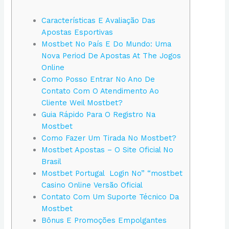
Características E Avaliação Das
Apostas Esportivas
Mostbet No País E Do Mundo: Uma
Nova Period De Apostas At The Jogos
Online
Como Posso Entrar No Ano De
Contato Com O Atendimento Ao
Cliente Weil Mostbet?
Guia Rápido Para O Registro Na
Mostbet
Como Fazer Um Tirada No Mostbet?
Mostbet Apostas – O Site Oficial No
Brasil
Mostbet Portugal ️ Login No” “mostbet
Casino Online Versão Oficial
Contato Com Um Suporte Técnico Da
Mostbet
Bônus E Promoções Empolgantes