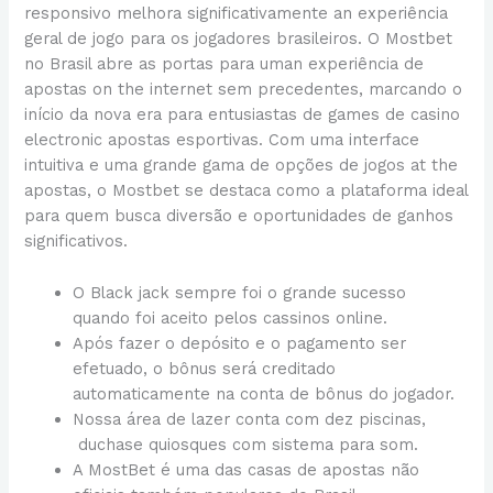
responsivo melhora significativamente an experiência
geral de jogo para os jogadores brasileiros. O Mostbet
no Brasil abre as portas para uman experiência de
apostas on the internet sem precedentes, marcando o
início da nova era para entusiastas de games de casino
electronic apostas esportivas. Com uma interface
intuitiva e uma grande gama de opções de jogos at the
apostas, o Mostbet se destaca como a plataforma ideal
para quem busca diversão e oportunidades de ganhos
significativos.
O Black jack sempre foi o grande sucesso
quando foi aceito pelos cassinos online.
Após fazer o depósito e o pagamento ser
efetuado, o bônus será creditado
automaticamente na conta de bônus do jogador.
Nossa área de lazer conta com dez piscinas,
duchase quiosques com sistema para som.
A MostBet é uma das casas de apostas não