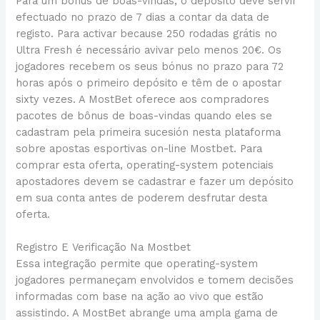
Para um bónus de boas-vindas, o depósito deve servir
efectuado no prazo de 7 dias a contar da data de
registo. Para activar because 250 rodadas grátis no
Ultra Fresh é necessário avivar pelo menos 20€. Os
jogadores recebem os seus bónus no prazo para 72
horas após o primeiro depósito e têm de o apostar
sixty vezes. A MostBet oferece aos compradores
pacotes de bônus de boas-vindas quando eles se
cadastram pela primeira sucesión nesta plataforma
sobre apostas esportivas on-line Mostbet. Para
comprar esta oferta, operating-system potenciais
apostadores devem se cadastrar e fazer um depósito
em sua conta antes de poderem desfrutar desta
oferta.
Registro E Verificação Na Mostbet
Essa integração permite que operating-system
jogadores permaneçam envolvidos e tomem decisões
informadas com base na ação ao vivo que estão
assistindo. A MostBet abrange uma ampla gama de