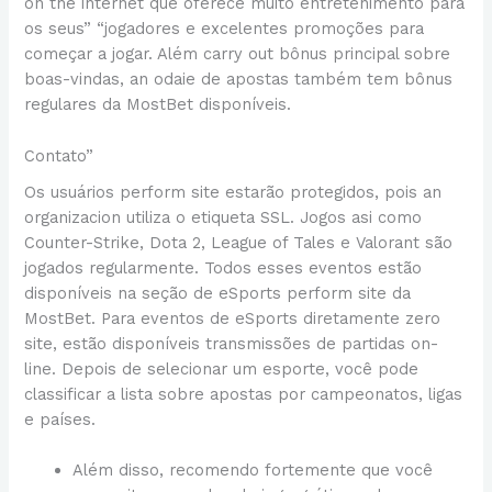
on the internet que oferece muito entretenimento para
os seus” “jogadores e excelentes promoções para
começar a jogar. Além carry out bônus principal sobre
boas-vindas, an odaie de apostas também tem bônus
regulares da MostBet disponíveis.
Contato”
Os usuários perform site estarão protegidos, pois an
organizacion utiliza o etiqueta SSL. Jogos asi como
Counter-Strike, Dota 2, League of Tales e Valorant são
jogados regularmente. Todos esses eventos estão
disponíveis na seção de eSports perform site da
MostBet. Para eventos de eSports diretamente zero
site, estão disponíveis transmissões de partidas on-
line. Depois de selecionar um esporte, você pode
classificar a lista sobre apostas por campeonatos, ligas
e países.
Além disso, recomendo fortemente que você