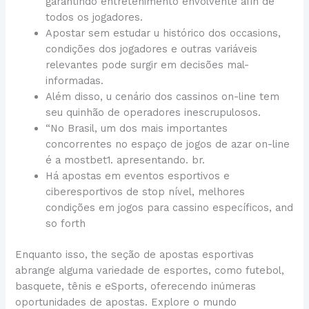
garantindo entretenimento envolvente afin de
todos os jogadores.
Apostar sem estudar u histórico dos occasions,
condições dos jogadores e outras variáveis
relevantes pode surgir em decisões mal-
informadas.
Além disso, u cenário dos cassinos on-line tem
seu quinhão de operadores inescrupulosos.
“No Brasil, um dos mais importantes
concorrentes no espaço de jogos de azar on-line
é a mostbet1. apresentando. br.
Há apostas em eventos esportivos e
ciberesportivos de stop nível, melhores
condições em jogos para cassino específicos, and
so forth
Enquanto isso, the seção de apostas esportivas
abrange alguma variedade de esportes, como futebol,
basquete, tênis e eSports, oferecendo inúmeras
oportunidades de apostas. Explore o mundo