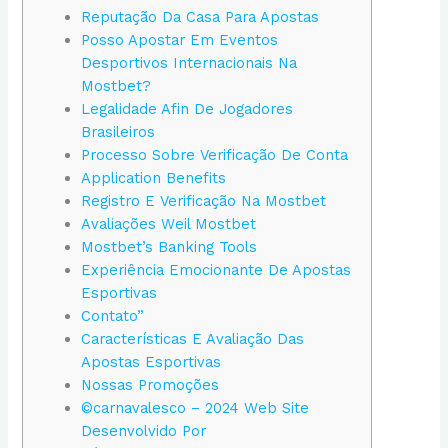
Reputação Da Casa Para Apostas
Posso Apostar Em Eventos
Desportivos Internacionais Na
Mostbet?
Legalidade Afin De Jogadores
Brasileiros
Processo Sobre Verificação De Conta
Application Benefits
Registro E Verificação Na Mostbet
Avaliações Weil Mostbet
Mostbet’s Banking Tools
Experiência Emocionante De Apostas
Esportivas
Contato”
Características E Avaliação Das
Apostas Esportivas
Nossas Promoções
©carnavalesco – 2024 Web Site
Desenvolvido Por