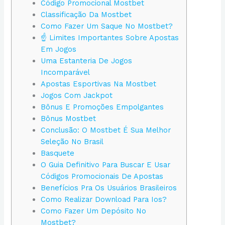
Código Promocional Mostbet
Classificação Da Mostbet
Como Fazer Um Saque No Mostbet?
☝️ Limites Importantes Sobre Apostas
Em Jogos
Uma Estanteria De Jogos
Incomparável
Apostas Esportivas Na Mostbet
Jogos Com Jackpot
Bônus E Promoções Empolgantes
Bônus Mostbet
Conclusão: O Mostbet É Sua Melhor
Seleção No Brasil
Basquete
O Guia Definitivo Para Buscar E Usar
Códigos Promocionais De Apostas
Benefícios Pra Os Usuários Brasileiros
Como Realizar Download Para Ios?
Como Fazer Um Depósito No
Mostbet?