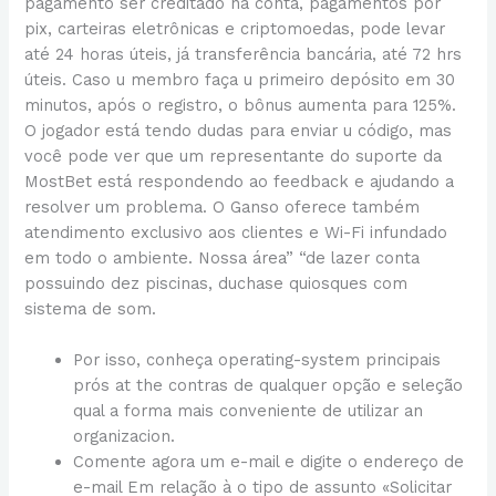
pagamento ser creditado na conta, pagamentos por
pix, carteiras eletrônicas e criptomoedas, pode levar
até 24 horas úteis, já transferência bancária, até 72 hrs
úteis. Caso u membro faça u primeiro depósito em 30
minutos, após o registro, o bônus aumenta para 125%.
O jogador está tendo dudas para enviar u código, mas
você pode ver que um representante do suporte da
MostBet está respondendo ao feedback e ajudando a
resolver um problema. O Ganso oferece também
atendimento exclusivo aos clientes e Wi-Fi infundado
em todo o ambiente. Nossa área” “de lazer conta
possuindo dez piscinas, duchase quiosques com
sistema de som.
Por isso, conheça operating-system principais
prós at the contras de qualquer opção e seleção
qual a forma mais conveniente de utilizar an
organizacion.
Comente agora um e-mail e digite o endereço de
e-mail Em relação à o tipo de assunto «Solicitar