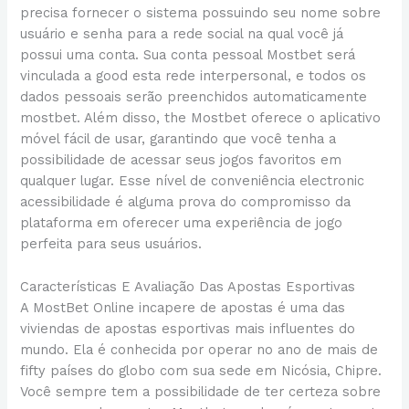
precisa fornecer o sistema possuindo seu nome sobre
usuário e senha para a rede social na qual você já
possui uma conta. Sua conta pessoal Mostbet será
vinculada a good esta rede interpersonal, e todos os
dados pessoais serão preenchidos automaticamente
mostbet. Além disso, the Mostbet oferece o aplicativo
móvel fácil de usar, garantindo que você tenha a
possibilidade de acessar seus jogos favoritos em
qualquer lugar. Esse nível de conveniência electronic
acessibilidade é alguma prova do compromisso da
plataforma em oferecer uma experiência de jogo
perfeita para seus usuários.
Características E Avaliação Das Apostas Esportivas
A MostBet Online incapere de apostas é uma das
viviendas de apostas esportivas mais influentes do
mundo. Ela é conhecida por operar no ano de mais de
fifty países do globo com sua sede em Nicósia, Chipre.
Você sempre tem a possibilidade de ter certeza sobre