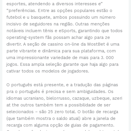
esportes, atendendo a diversos interesses e”
“preferências. Entre as opções populares estão o
futebol e u basquete, ambos possuindo um número
incisivo de seguidores na região. Outras menções
notáveis incluem tênis e eSports, garantindo que todos
operating-system fãs possam achar algo para ze
divertir. A seção de cassino on-line da MostBet é uma
parte vibrante e dinâmica para sua plataforma, com
uma impressionante variedade de mais para 3. 000
jogos. Essa ampla seleção garante que haja algo para
cativar todos os modelos de jogadores.
O português está presente, e a tradução das páginas
pra o português é precisa e sem ambiguidades. Os
idiomas ucraniano, bielorrusso, cazaque, uzbeque, azeri
at the outros também tem a possibilidade de ser
selecionados – são 25 zero total. O botão de recarga
(que também mostra o saldo atual) abre a janela de
recarga com alguma opção de guias de pagamento.