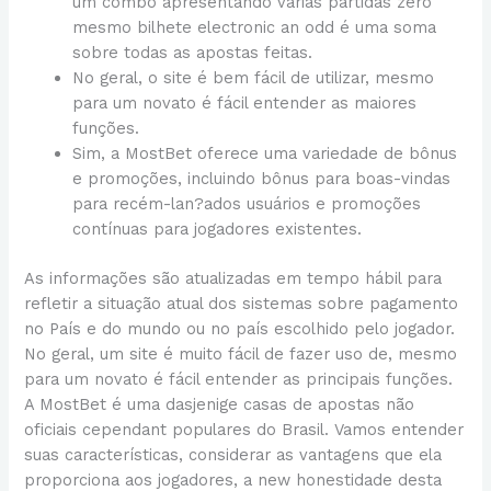
um combo apresentando várias partidas zero
mesmo bilhete electronic an odd é uma soma
sobre todas as apostas feitas.
No geral, o site é bem fácil de utilizar, mesmo
para um novato é fácil entender as maiores
funções.
Sim, a MostBet oferece uma variedade de bônus
e promoções, incluindo bônus para boas-vindas
para recém-lan?ados usuários e promoções
contínuas para jogadores existentes.
As informações são atualizadas em tempo hábil para
refletir a situação atual dos sistemas sobre pagamento
no País e do mundo ou no país escolhido pelo jogador.
No geral, um site é muito fácil de fazer uso de, mesmo
para um novato é fácil entender as principais funções.
A MostBet é uma dasjenige casas de apostas não
oficiais cependant populares do Brasil. Vamos entender
suas características, considerar as vantagens que ela
proporciona aos jogadores, a new honestidade desta