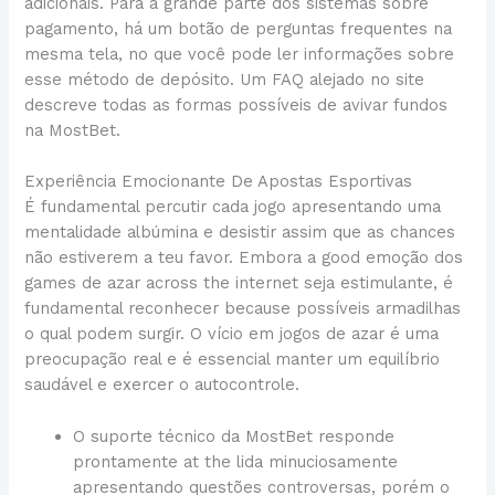
adicionais. Para a grande parte dos sistemas sobre
pagamento, há um botão de perguntas frequentes na
mesma tela, no que você pode ler informações sobre
esse método de depósito. Um FAQ alejado no site
descreve todas as formas possíveis de avivar fundos
na MostBet.
Experiência Emocionante De Apostas Esportivas
É fundamental percutir cada jogo apresentando uma
mentalidade albúmina e desistir assim que as chances
não estiverem a teu favor. Embora a good emoção dos
games de azar across the internet seja estimulante, é
fundamental reconhecer because possíveis armadilhas
o qual podem surgir. O vício em jogos de azar é uma
preocupação real e é essencial manter um equilíbrio
saudável e exercer o autocontrole.
O suporte técnico da MostBet responde
prontamente at the lida minuciosamente
apresentando questões controversas, porém o