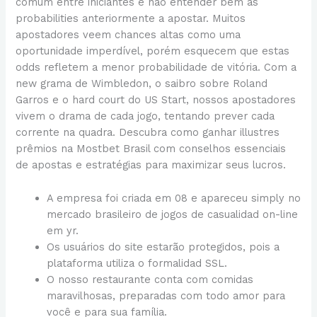
comum entre iniciantes é não entender bem as
probabilities anteriormente a apostar. Muitos
apostadores veem chances altas como uma
oportunidade imperdível, porém esquecem que estas
odds refletem a menor probabilidade de vitória. Com a
new grama de Wimbledon, o saibro sobre Roland
Garros e o hard court do US Start, nossos apostadores
vivem o drama de cada jogo, tentando prever cada
corrente na quadra. Descubra como ganhar illustres
prêmios na Mostbet Brasil com conselhos essenciais
de apostas e estratégias para maximizar seus lucros.
A empresa foi criada em 08 e apareceu simply no
mercado brasileiro de jogos de casualidad on-line
em yr.
Os usuários do site estarão protegidos, pois a
plataforma utiliza o formalidad SSL.
O nosso restaurante conta com comidas
maravilhosas, preparadas com todo amor para
você e para sua família.