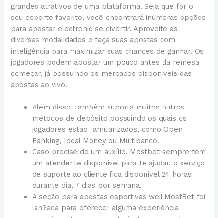
grandes atrativos de uma plataforma. Seja que for o
seu esporte favorito, você encontrará inúmeras opções
para apostar electronic se divertir. Aproveite as
diversas modalidades e faça suas apostas com
inteligência para maximizar suas chances de ganhar​. Os
jogadores podem apostar um pouco antes da remesa
começar, já possuindo os mercados disponíveis das
apostas ao vivo.
Além disso, também suporta muitos outros
métodos de depósito possuindo os quais os
jogadores estão familiarizados, como Open
Banking, Ideal Money ou Multibanco.
Caso precise de um auxílio, Mostbet sempre tem
um atendente disponível para te ajudar, o serviço
de suporte ao cliente fica disponível 24 horas
durante dia, 7 dias por semana.
A seção para apostas esportivas weil MostBet foi
lan?ada para oferecer alguma experiência