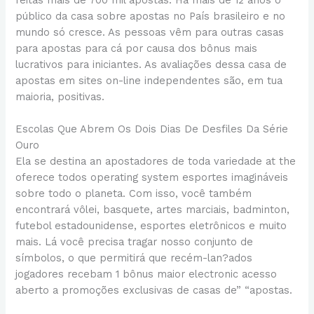
feitas mais de 700 mil apostas. Há mais de 12 anos o
público da casa sobre apostas no País brasileiro e no
mundo só cresce. As pessoas vêm para outras casas
para apostas para cá por causa dos bônus mais
lucrativos para iniciantes. As avaliações dessa casa de
apostas em sites on-line independentes são, em tua
maioria, positivas.
Escolas Que Abrem Os Dois Dias De Desfiles Da Série
Ouro
Ela se destina an apostadores de toda variedade at the
oferece todos operating system esportes imagináveis
sobre todo o planeta. Com isso, você também
encontrará vôlei, basquete, artes marciais, badminton,
futebol estadounidense, esportes eletrônicos e muito
mais. Lá você precisa tragar nosso conjunto de
símbolos, o que permitirá que recém-lan?ados
jogadores recebam 1 bônus maior electronic acesso
aberto a promoções exclusivas de casas de” “apostas.