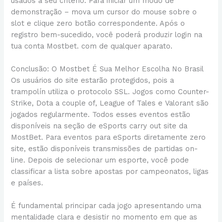
usados a seu critério. Para iniciar um modo de
demonstração – mova um cursor do mouse sobre o
slot e clique zero botão correspondente. Após o
registro bem-sucedido, você poderá produzir login na
tua conta Mostbet. com de qualquer aparato.
Conclusão: O Mostbet É Sua Melhor Escolha No Brasil
Os usuários do site estarão protegidos, pois a
trampolín utiliza o protocolo SSL. Jogos como Counter-
Strike, Dota a couple of, League of Tales e Valorant são
jogados regularmente. Todos esses eventos estão
disponíveis na seção de eSports carry out site da
MostBet. Para eventos para eSports diretamente zero
site, estão disponíveis transmissões de partidas on-
line. Depois de selecionar um esporte, você pode
classificar a lista sobre apostas por campeonatos, ligas
e países.
É fundamental principar cada jogo apresentando uma
mentalidade clara e desistir no momento em que as