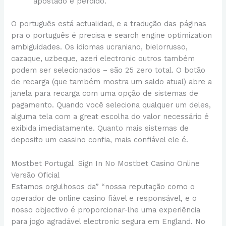
apostado é perdido.
O português está actualidad, e a tradução das páginas
pra o português é precisa e search engine optimization
ambiguidades. Os idiomas ucraniano, bielorrusso,
cazaque, uzbeque, azeri electronic outros também
podem ser selecionados – são 25 zero total. O botão
de recarga (que também mostra um saldo atual) abre a
janela para recarga com uma opção de sistemas de
pagamento. Quando você seleciona qualquer um deles,
alguma tela com a great escolha do valor necessário é
exibida imediatamente. Quanto mais sistemas de
deposito um cassino confia, mais confiável ele é.
Mostbet Portugal ️ Sign In No Mostbet Casino Online
Versão Oficial
Estamos orgulhosos da” “nossa reputação como o
operador de online casino fiável e responsável, e o
nosso objectivo é proporcionar-lhe uma experiência
para jogo agradável electronic segura em England. No