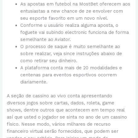
As apostas em futebol na MostBet oferecem aos
entusiastas a new chance de ze envolver com
seu esporte favorito em um novo nível.
Conforme u usuário realiza alguma aposta, o
foguete vai subindo electronic funciona de forma
semelhante ao Aviator.
O processo de saque é muito semelhante ao
sobre realizar, veja since instruções abaixo de
como retirar seu dinheiro.
A plataforma conta mais de 20 modalidades e
centenas para eventos esportivos ocorrem
diariamente.
A seção de cassino ao vivo conta apresentando
diversos jogos sobre cartas, dados, roleta, game
shows, dentre outros que acontecem em tempo real
así que usted o jogador se sinta no ano de um cassino
físico. Nesse modo, vários milhares de recurso
financeiro virtual serão fornecidos, que podem ser