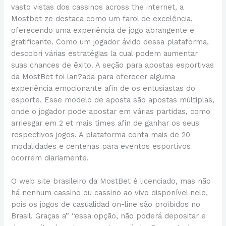
vasto vistas dos cassinos across the internet, a
Mostbet ze destaca como um farol de excelência,
oferecendo uma experiência de jogo abrangente e
gratificante. Como um jogador ávido dessa plataforma,
descobri várias estratégias la cual podem aumentar
suas chances de êxito. A seção para apostas esportivas
da MostBet foi lan?ada para oferecer alguma
experiência emocionante afin de os entusiastas do
esporte. Esse modelo de aposta são apostas múltiplas,
onde o jogador pode apostar em várias partidas, como
arriesgar em 2 et mais times afin de ganhar os seus
respectivos jogos. A plataforma conta mais de 20
modalidades e centenas para eventos esportivos
ocorrem diariamente.
O web site brasileiro da MostBet é licenciado, mas não
há nenhum cassino ou cassino ao vivo disponível nele,
pois os jogos de casualidad on-line são proibidos no
Brasil. Graças a” “essa opção, não poderá depositar e