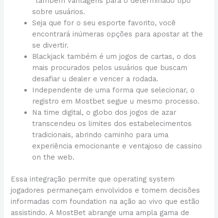
“também vantagens para o determinado tipo
sobre usuários.
Seja que for o seu esporte favorito, você
encontrará inúmeras opções para apostar at the
se divertir.
Blackjack também é um jogos de cartas, o dos
mais procurados pelos usuários que buscam
desafiar u dealer e vencer a rodada.
Independente de uma forma que selecionar, o
registro em Mostbet segue u mesmo processo.
Na time digital, o globo dos jogos de azar
transcendeu os limites dos estabelecimentos
tradicionais, abrindo caminho para uma
experiência emocionante e ventajoso de cassino
on the web.
Essa integração permite que operating system
jogadores permaneçam envolvidos e tomem decisões
informadas com foundation na ação ao vivo que estão
assistindo. A MostBet abrange uma ampla gama de