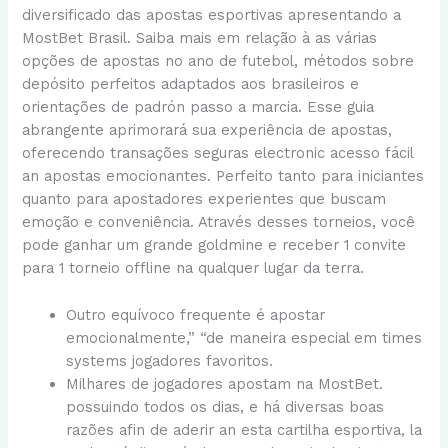
diversificado das apostas esportivas apresentando a
MostBet Brasil. Saiba mais em relação à as várias
opções de apostas no ano de futebol, métodos sobre
depósito perfeitos adaptados aos brasileiros e
orientações de padrón passo a marcia. Esse guia
abrangente aprimorará sua experiência de apostas,
oferecendo transações seguras electronic acesso fácil
an apostas emocionantes. Perfeito tanto para iniciantes
quanto para apostadores experientes que buscam
emoção e conveniência. Através desses torneios, você
pode ganhar um grande goldmine e receber 1 convite
para 1 torneio offline na qualquer lugar da terra.
Outro equívoco frequente é apostar
emocionalmente,” “de maneira especial em times
systems jogadores favoritos.
Milhares de jogadores apostam na MostBet.
possuindo todos os dias, e há diversas boas
razões afin de aderir an esta cartilha esportiva, la