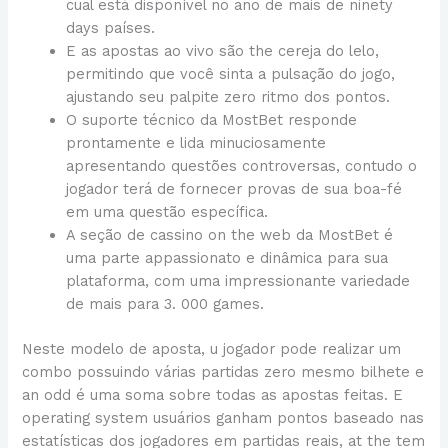
cual está disponível no ano de mais de ninety
days países.
E as apostas ao vivo são the cereja do lelo,
permitindo que você sinta a pulsação do jogo,
ajustando seu palpite zero ritmo dos pontos.
O suporte técnico da MostBet responde
prontamente e lida minuciosamente
apresentando questões controversas, contudo o
jogador terá de fornecer provas de sua boa-fé
em uma questão específica.
A seção de cassino on the web da MostBet é
uma parte appassionato e dinâmica para sua
plataforma, com uma impressionante variedade
de mais para 3. 000 games.
Neste modelo de aposta, u jogador pode realizar um
combo possuindo várias partidas zero mesmo bilhete e
an odd é uma soma sobre todas as apostas feitas. E
operating system usuários ganham pontos baseado nas
estatísticas dos jogadores em partidas reais, at the tem