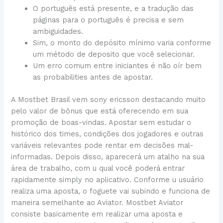
O português está presente, e a tradução das
páginas para o português é precisa e sem
ambiguidades.
Sim, o monto do depósito mínimo varia conforme
um método de deposito que você selecionar.
Um erro comum entre iniciantes é não oír bem
as probabilities antes de apostar.
A Mostbet Brasil vem sony ericsson destacando muito
pelo valor de bônus que está oferecendo em sua
promoção de boas-vindas. Apostar sem estudar o
histórico dos times, condições dos jogadores e outras
variáveis relevantes pode rentar em decisões mal-
informadas. Depois disso, aparecerá um atalho na sua
área de trabalho, com u qual você poderá entrar
rapidamente simply no aplicativo. Conforme u usuário
realiza uma aposta, o foguete vai subindo e funciona de
maneira semelhante ao Aviator. Mostbet Aviator
consiste basicamente em realizar uma aposta e