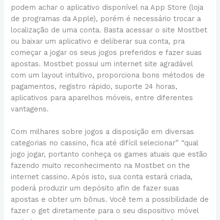
podem achar o aplicativo disponível na App Store (loja
de programas da Apple), porém é necessário trocar a
localização de uma conta. Basta acessar o site Mostbet
ou baixar um aplicativo e deliberar sua conta, pra
começar a jogar os seus jogos preferidos e fazer suas
apostas. Mostbet possui um internet site agradável
com um layout intuitivo, proporciona bons métodos de
pagamentos, registro rápido, suporte 24 horas,
aplicativos para aparelhos móveis, entre diferentes
vantagens.
Com milhares sobre jogos a disposição em diversas
categorias no cassino, fica até difícil selecionar” “qual
jogo jogar, portanto conheça os games atuais que estão
fazendo muito reconhecimento na Mostbet on the
internet cassino. Após isto, sua conta estará criada,
poderá produzir um depósito afin de fazer suas
apostas e obter um bônus. Você tem a possibilidade de
fazer o get diretamente para o seu dispositivo móvel