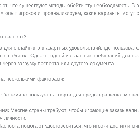
ают, что существуют методы обойти эту необходимость. В 
м опыт игроков и проанализируем, какие варианты могут 
им паспорт?
для онлайн-игр и азартных удовольствий, где пользовател
ные события. Однако, одной из главных требований для н
 через загрузку паспорта или другого документа.
на несколькими факторами:
Система использует паспорта для предотвращения мошен
ния:
Многие страны требуют, чтобы играющие заказывали а
 личности.
аспорта помогают удостовериться, что игроки достигли м