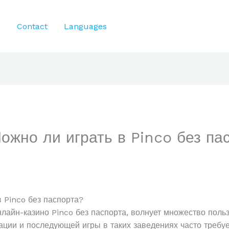
s
Contact
Languages
ожно ли играть в Pinco без па
 Pinco без паспорта?
нлайн-казино Pinco без паспорта, волнует множество поль
рации и последующей игры в таких заведениях часто требу