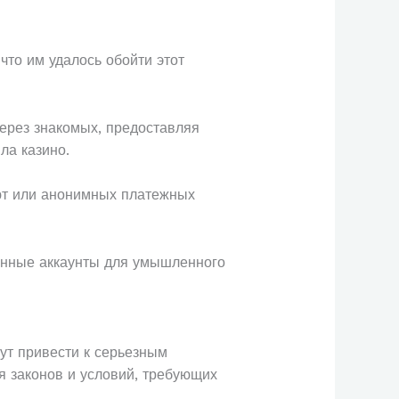
что им удалось обойти этот
через знакомых, предоставляя
ла казино.
лют или анонимных платежных
менные аккаунты для умышленного
ут привести к серьезным
я законов и условий, требующих