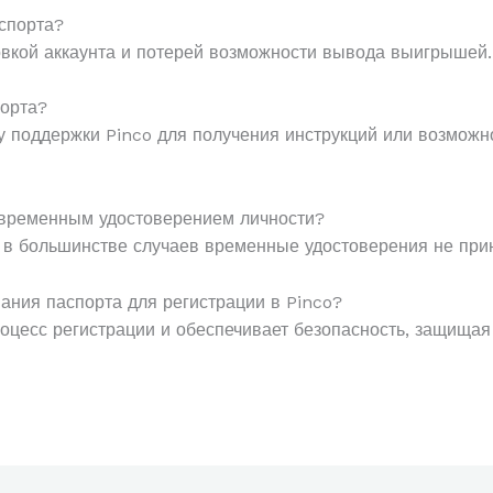
аспорта?
ровкой аккаунта и потерей возможности вывода выигрышей.
порта?
у поддержки Pinco для получения инструкций или возможн
с временным удостоверением личности?
но в большинстве случаев временные удостоверения не при
ания паспорта для регистрации в Pinco?
цесс регистрации и обеспечивает безопасность, защищая