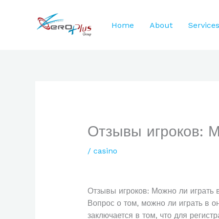
Skip
to
Home
About
Service
content
Отзывы игроков: М
/
casino
Отзывы игроков: Можно ли играть в
Вопрос о том, можно ли играть в о
заключается в том, что для регист