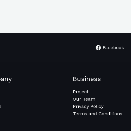
Facebook
any
Business
Project
Our Team
s
Privacy Policy
t
Terms and Conditions