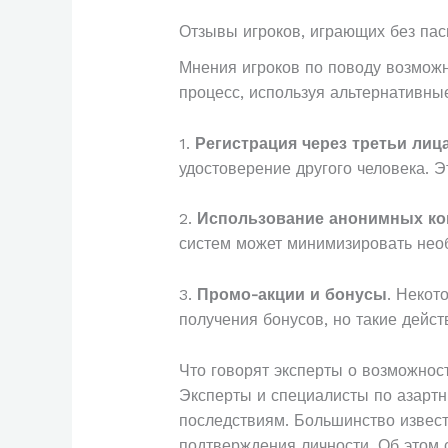
Отзывы игроков, играющих без пас
Мнения игроков по поводу возможн
процесс, используя альтернативные
1.
Регистрация через третьи лиц
удостоверение другого человека. Э
2.
Использование анонимных к
систем может минимизировать нео
3.
Промо-акции и бонусы
. Некот
получения бонусов, но такие дейст
Что говорят эксперты о возможнос
Эксперты и специалисты по азартн
последствиям. Большинство извест
подтверждения личности. Об этом 