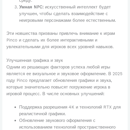
среду.
Умная NPC:
искусственный интеллект будет
улучшен, чтобы сделать взаимодействие с
неигровыми персонажами более естественным.
Эти новшества призваны привлечь внимание к играм
Pinco и сделать их более интерактивными и
увлекательными для игроков всех уровней навыков.
Улучшенная графика и звук
Одним из решающих факторов успеха любой игры
является ее визуальное и звуковое оформление. В 2025
году Pinco предлагает обновления графики и звука,
которые значительно повысят погружение игрока в
игровой процесс. В числе основных улучшений:
Поддержка разрешения 4K и технологий RTX для
реалистичной графики.
Обновление звукового оформления с
использованием технологий пространственного