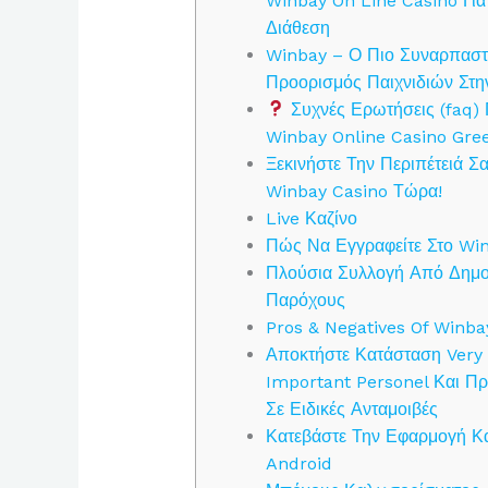
Winbay On Line Casino Για
Διάθεση
Winbay – Ο Πιο Συναρπαστ
Προορισμός Παιχνιδιών Στη
Συχνές Ερωτήσεις (faq) 
Winbay Online Casino Gre
Ξεκινήστε Την Περιπέτειά Σα
Winbay Casino Τώρα!
Live Καζίνο
Πώς Να Εγγραφείτε Στο Wi
Πλούσια Συλλογή Από Δημο
Παρόχους
Pros & Negatives Of Winba
Αποκτήστε Κατάσταση Very
Important Personel Και Π
Σε Ειδικές Ανταμοιβές
Κατεβάστε Την Εφαρμογή Κα
Android