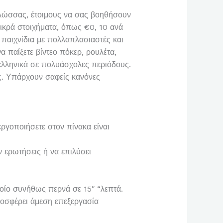
γλώσσας, έτοιμους να σας βοηθήσουν
ικρά στοιχήματα, όπως €0, 10 ανά
α παιχνίδια με πολλαπλασιαστές και
α παίξετε βίντεο πόκερ, ρουλέτα,
 ελληνικά σε πολυάσχολες περιόδους.
ης. Υπάρχουν σαφείς κανόνες
ργοποιήσετε στον πίνακα είναι
 ερωτήσεις ή να επιλύσει
ποίο συνήθως περνά σε 15″ “λεπτά.
ροσφέρει άμεση επεξεργασία