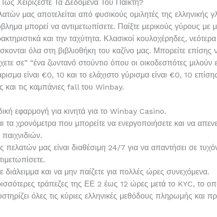
Πώς Χειρίζεστε Τα Δεδομένα Του Παίκτη?
ατών μας αποτελείται από φυσικούς ομιλητές της ελληνικής 
λημα μπορεί να αντιμετωπίσετε. Παίξτε μερικούς γύρους με μ
ρακτηριστικά και την ταχύτητα. Κλασικοί κουλοχέρηδες, νεότερ
σκονται όλα στη βιβλιοθήκη του καζίνο μας. Μπορείτε επίσης ν
χετε σε” “ένα ζωντανό στούντιο όπου οι οικοδεσπότες μιλούν
ρισμα είναι €0, 10 και το ελάχιστο γύρισμα είναι €0, 10 επίσ
ς και τις καμπάνιες fall του Winbay.
ιδική εφαρμογή για κινητά για το Winbay Casino.
ι τα χρονόμετρα που μπορείτε να ενεργοποιήσετε και να απενε
παιχνιδιών.
 πελατών μας είναι διαθέσιμη 24/7 για να απαντήσει σε τυχόν
ιμετωπίσετε.
ε διάλειμμα και να μην παίζετε για πολλές ώρες συνεχόμενα.
ρισσότερες τράπεζες της ΕΕ 2 έως 12 ώρες μετά το KYC, το ο
στηρίζει όλες τις κύριες ελληνικές μεθόδους πληρωμής και π