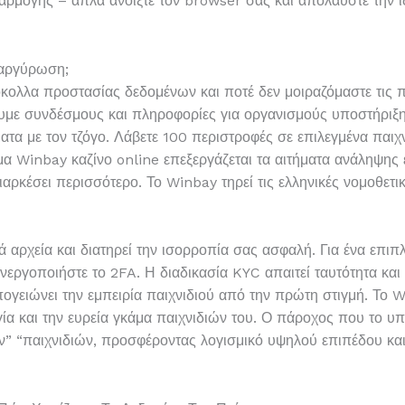
φαρμογής – απλά ανοίξτε τον browser σας και απολαύστε την
ξαργύρωση;
λλα προστασίας δεδομένων και ποτέ δεν μοιραζόμαστε τις πλ
υμε συνδέσμους και πληροφορίες για οργανισμούς υποστήριξ
τα με τον τζόγο. Λάβετε 100 περιστροφές σε επιλεγμένα παιχ
μα Winbay καζίνο online επεξεργάζεται τα αιτήματα ανάληψης 
αρκέσει περισσότερο. Το Winbay τηρεί τις ελληνικές νομοθετικ
κά αρχεία και διατηρεί την ισορροπία σας ασφαλή. Για ένα επιπ
εργοποιήστε το 2FA. Η διαδικασία KYC απαιτεί ταυτότητα και
γειώνει την εμπειρία παιχνιδιού από την πρώτη στιγμή. Το W
ία και την ευρεία γκάμα παιχνιδιών του. Ο πάροχος που το υπο
” “παιχνιδιών, προσφέροντας λογισμικό υψηλού επιπέδου και 