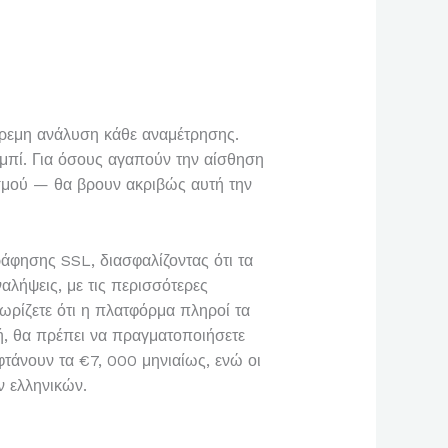
 ήρεμη ανάλυση κάθε αναμέτρησης.
υμπί. Για όσους αγαπούν την αίσθηση
σμού — θα βρουν ακριβώς αυτή την
άφησης SSL, διασφαλίζοντας ότι τα
λήψεις, με τις περισσότερες
ρίζετε ότι η πλατφόρμα πληροί τα
ή, θα πρέπει να πραγματοποιήσετε
τάνουν τα €7, 000 μηνιαίως, ενώ οι
ν ελληνικών.