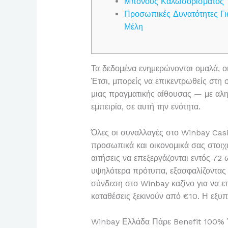
Μπόνους Καλωσορίσματος
Προσωπικές Δυνατότητες Γι
Μέλη
Τα δεδομένα ενημερώνονται ομαλά, οι
Έτσι, μπορείς να επικεντρωθείς στη 
μιας πραγματικής αίθουσας — με αλ
εμπειρία, σε αυτή την ενότητα.
Όλες οι συναλλαγές στο Winbay Casi
προσωπικά και οικονομικά σας στοιχ
αιτήσεις να επεξεργάζονται εντός 7
υψηλότερα πρότυπα, εξασφαλίζοντας 
σύνδεση στο Winbay καζίνο για να ε
καταθέσεις ξεκινούν από €10. Η εξυ
Winbay Ελλάδα Πάρε Benefit 100% 