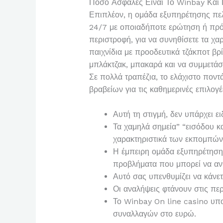
Πόσο Ασφαλές Είναι Το Winbay Και 
Επιπλέον, η ομάδα εξυπηρέτησης πελ
24/7 με οποιαδήποτε ερώτηση ή πρόβ
περιστροφή, για να συνηθίσετε τα χα
παιχνίδια με προοδευτικά τζάκποτ βρί
μπλάκτζακ, μπακαρά και να συμμετάσ
Σε πολλά τραπέζια, το ελάχιστο ποντά
βραβείων για τις καθημερινές επιλογέ
Αυτή τη στιγμή, δεν υπάρχει ε
Τα χαμηλά σημεία” “εισόδου κα
χαρακτηριστικά των εκπομπών 
Η έμπειρη ομάδα εξυπηρέτησης
προβλήματα που μπορεί να αντ
Αυτό σας υπενθυμίζει να κάνετ
Οι αναλήψεις φτάνουν στις πε
Το Winbay On line casino υπο
συναλλαγών στο ευρώ.